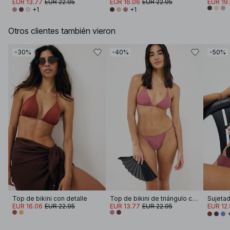
EUR 13.77
EUR 22.95
EUR 16.06
EUR 22.95
EUR 19
+1
+1
Otros clientes también vieron
-30%
-40%
-50%
Top de bikini con detalle
Top de bikini de triángulo con detalles
Sujetado
EUR 16.06
EUR 22.95
EUR 13.77
EUR 22.95
EUR 12