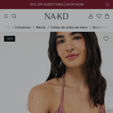
30% OFF EVERYTHING | SHOP NOW
vestidos
pantalones
tops
collar
negras
NA-KD
/
Bañadores
/
Bikinis
/
Partes de arriba de bikini
/
Bikinis triáng
-30%