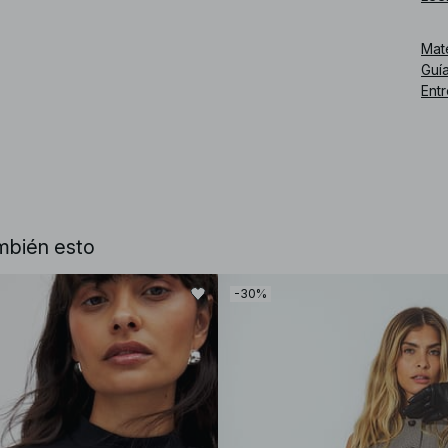
Núm
Mat
Guía
Ent
mbién esto
-30%