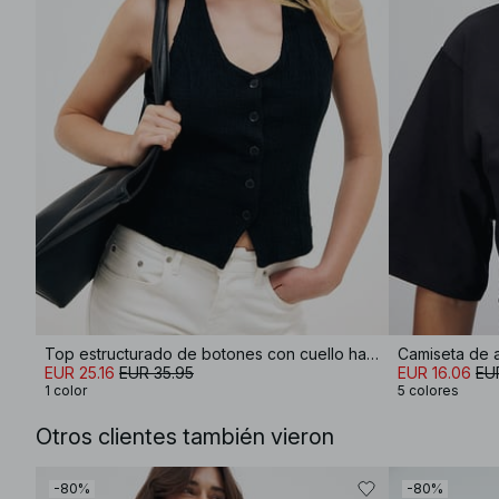
Top estructurado de botones con cuello halter
Camiseta de 
EUR 25.16
EUR 35.95
EUR 16.06
EU
1 color
5 colores
Otros clientes también vieron
-80%
-80%