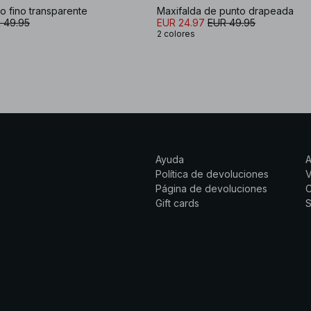
o fino transparente
Maxifalda de punto drapeada
 49.95
EUR 24.97
EUR 49.95
2 colores
Ayuda
Política de devoluciones
Página de devoluciones
C
Gift cards
S