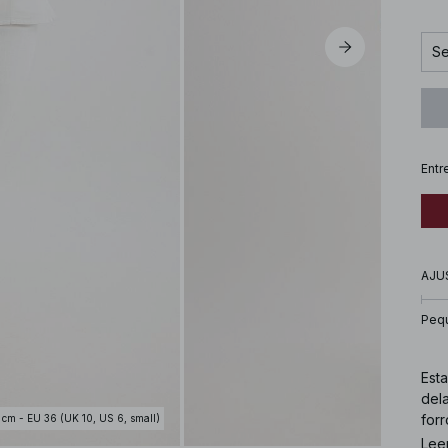
Se
Entr
AJU
Peq
Esta
dela
forr
 cm - EU 36 (UK 10, US 6, small)
Lee