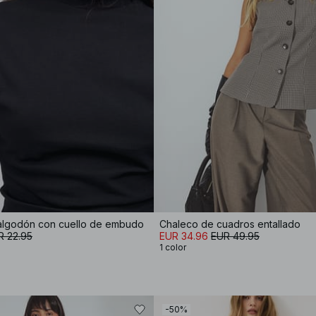
algodón con cuello de embudo
Chaleco de cuadros entallado
R 22.95
EUR 34.96
EUR 49.95
1 color
-50%