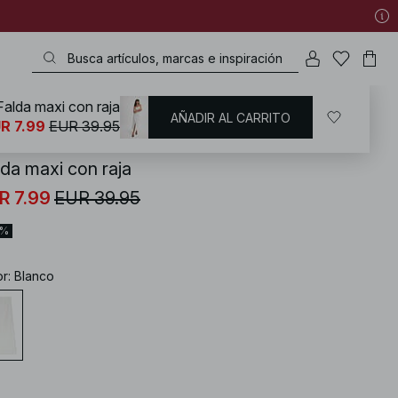
Falda maxi con raja
AÑADIR AL CARRITO
KD
/
Ropa de verano
R 7.99
EUR 39.95
lda maxi con raja
R 7.99
EUR 39.95
0%
or
:
Blanco