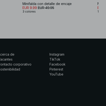
Minifalda con detalle de encaje
Maxif
EUR 9.99
EUR 49.95
EUR 
3 colores
1 colo
Acerca de
Instagram
Vacantes
TikTok
ontacto corporativo
Facebook
ostenibilidad
Pinterest
YouTube