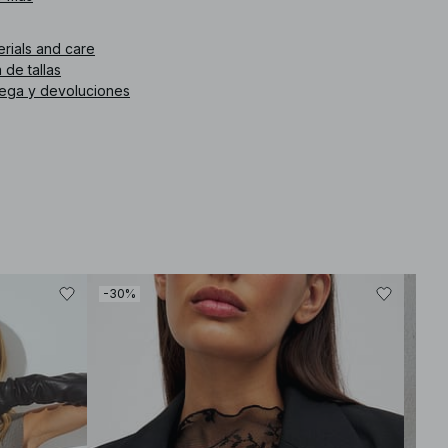
. de artículo
:
1804-000041-0001
erials and care
 de tallas
rega y devoluciones
-30%
-30