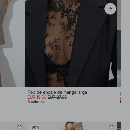
Top de encaje de manga larga
Jers
EUR 19.56
EUR 27.95
EUR 
3 colores
12 col
-80%
-40