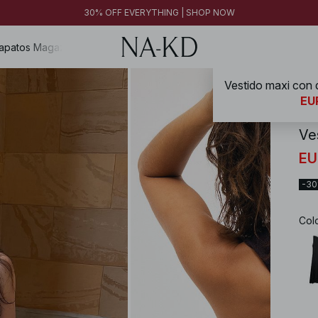
30% OFF EVERYTHING | SHOP NOW
apatos
Magazine
NA-
EU
Ve
EU
-3
Col