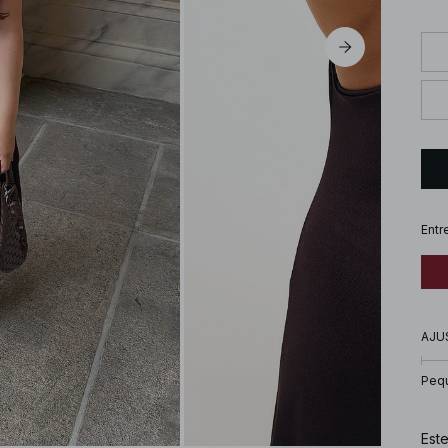
Entr
AJU
Peq
Este