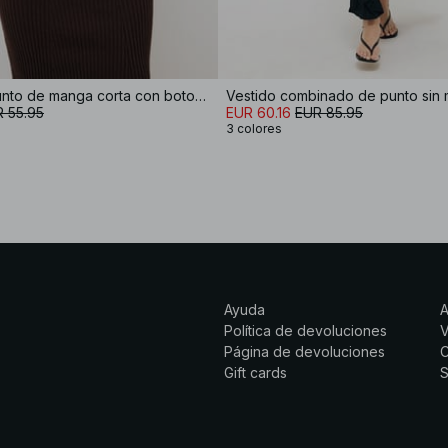
Vestido de punto de manga corta con botones
Vestido combinado de punto sin
 55.95
EUR 60.16
EUR 85.95
3 colores
Ayuda
Política de devoluciones
Página de devoluciones
C
Gift cards
S