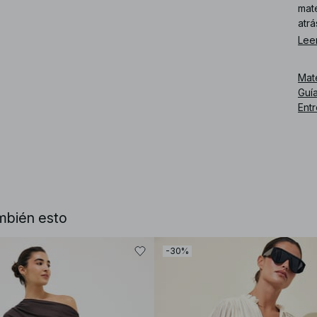
mate
atrá
Lee
Núm
Mat
Guía
Ent
mbién esto
-30%