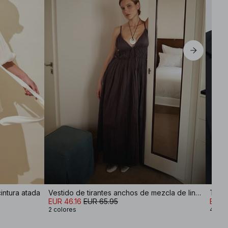
intura atada
Vestido de tirantes anchos de mezcla de lino con volúmenes y efecto arrugado
Top 
EUR 46.16
EUR 65.95
EUR 
2 colores
4 col