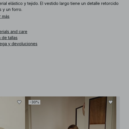
rial elástico y tejido. El vestido largo tiene un detalle retorcido
s y un forro.
r más
. de artículo
:
1100-013387-0017
erials and care
 de tallas
rega y devoluciones
-30%
-30