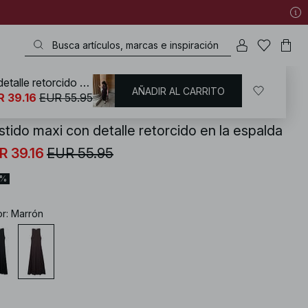
Vestido maxi con detalle retorcido en la espalda
AÑADIR AL CARRITO
KD
/
Vestidos
/
Vestidos de punto
R 39.16
EUR 55.95
stido maxi con detalle retorcido en la espalda
R 39.16
EUR 55.95
0%
or
:
Marrón