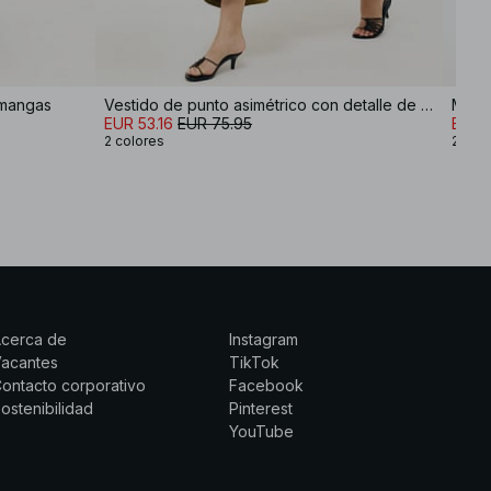
 mangas
Vestido de punto asimétrico con detalle de costuras
Maxiv
EUR 53.16
EUR 75.95
EUR 3
2 colores
2 col
Acerca de
Instagram
Vacantes
TikTok
ontacto corporativo
Facebook
ostenibilidad
Pinterest
YouTube