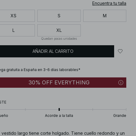
Encuentra tu talla
XS
S
M
L
XL
Quedan pocas unidades
AÑADIR AL CARRITO
ega gratuita a España en 3-6 días laborables*
30% OFF EVERYTHING
STE
ueño
Acorde a la talla
Grande
 vestido largo tiene corte holgado. Tiene cuello redondo y un