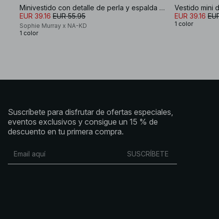
Minivestido con detalle de perla y espalda abierta
Vestido mini 
EUR 39.16
EUR 55.95
EUR 39.16
EUR
1 color
Sophie Murray x NA-KD
1 color
Suscríbete para disfrutar de ofertas especiales,
eventos exclusivos y consigue un 15 % de
descuento en tu primera compra.
SUSCRÍBETE