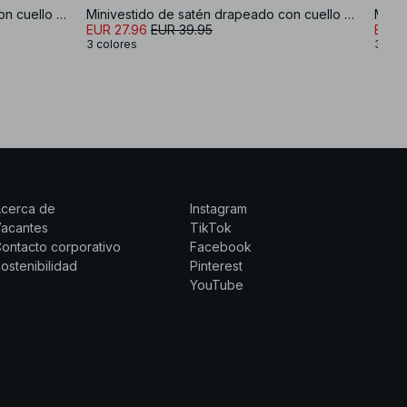
Minivestido de satén drapeado con cuello halter
Minivestido de satén drapeado con cuello halter
EUR 27.96
EUR 39.95
EUR 
3 colores
3 col
Acerca de
Instagram
Vacantes
TikTok
ontacto corporativo
Facebook
ostenibilidad
Pinterest
YouTube