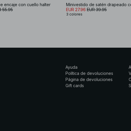
de encaje con cuello halter
 55.95
EUR 27.96
EUR 39.95
3 colores
Ayuda
Política de devoluciones
Página de devoluciones
C
Gift cards
S