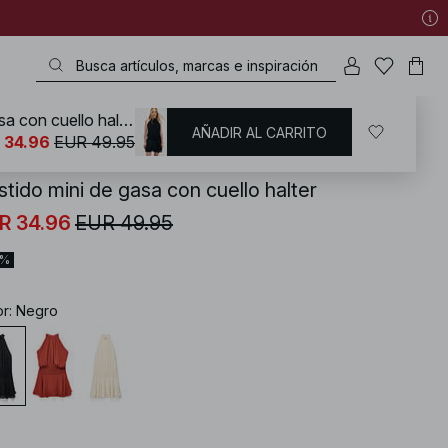
Vestido mini de gasa con cuello halter
AÑADIR AL CARRITO
KD
/
Vestidos
/
Vestidos de gasa
 34.96
EUR 49.95
stido mini de gasa con cuello halter
R 34.96
EUR 49.95
0%
or
:
Negro