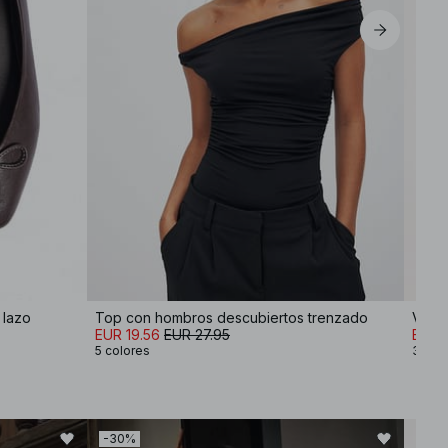
 lazo
Top con hombros descubiertos trenzado
Vesti
EUR 19.56
EUR 27.95
EUR 
5 colores
3 col
-30%
-30