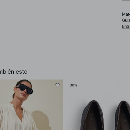
Núm
Mat
Guía
Ent
mbién esto
-30%