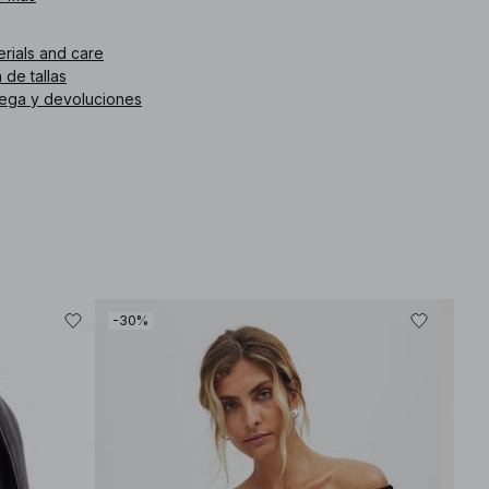
. de artículo
:
1100-013230-0002
erials and care
 de tallas
rega y devoluciones
-30%
-30