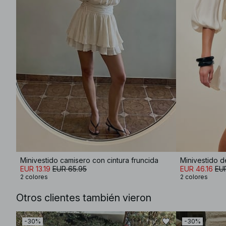
Minivestido camisero con cintura fruncida
Minivestido d
EUR 13.19
EUR 65.95
EUR 46.16
EU
2 colores
2 colores
Otros clientes también vieron
-30%
-30%