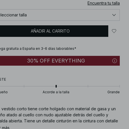
Encuentra tu talla
leccionar talla
AÑADIR AL CARRITO
ega gratuita a España en 3-6 días laborables*
30% OFF EVERYTHING
STE
ueño
Acorde a la talla
Grande
 vestido corto tiene corte holgado con material de gasa y un
ño atado al cuello con nudo ajustable detrás del cuello y
lda abierta. Tiene un detalle cinturón en la cintura con detalle
cido y un forro interior.
r más