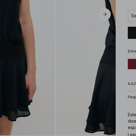
Se
Entr
AJU
Peq
Este
dise
espa
frun
Lee