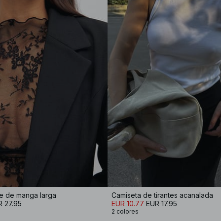
e de manga larga
Camiseta de tirantes acanalada
 27.95
EUR 10.77
EUR 17.95
2 colores