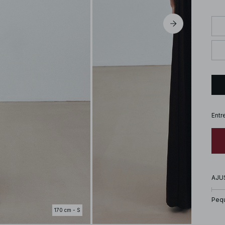
Entr
AJU
Peq
170 cm - S