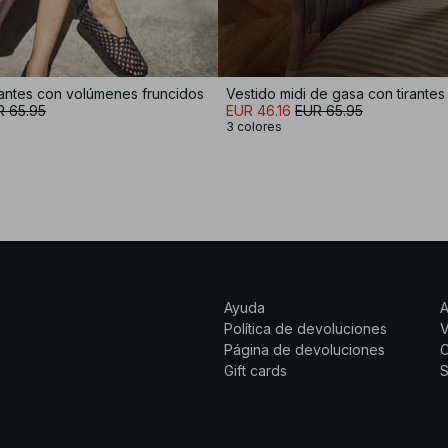
rantes con volúmenes fruncidos
Vestido midi de gasa con tirantes
R 65.95
EUR 46.16
EUR 65.95
3 colores
Ayuda
Política de devoluciones
Página de devoluciones
C
Gift cards
S