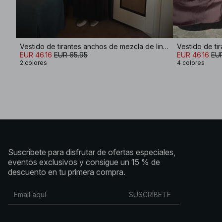
Vestido de tirantes anchos de mezcla de lino con volúmenes y efecto arrugado
Vestido de ti
EUR 46.16
EUR 65.95
EUR 46.16
EU
2 colores
4 colores
Suscríbete para disfrutar de ofertas especiales,
eventos exclusivos y consigue un 15 % de
descuento en tu primera compra.
SUSCRÍBETE