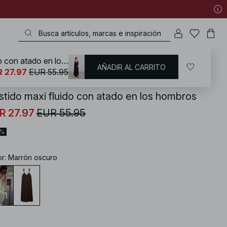
Vestido maxi fluido con atado en los hombros
AÑADIR AL CARRITO
KD
/
Vestidos
/
Vestidos largos
 27.97
EUR 55.95
stido maxi fluido con atado en los hombros
R 27.97
EUR 55.95
0%
or
:
Marrón oscuro