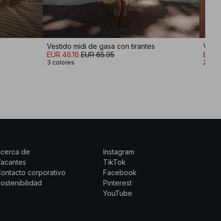
Vestido midi de gasa con tirantes
EUR 46.16
EUR 65.95
EUR 
3 colores
2 col
Acerca de
Instagram
Vacantes
TikTok
ontacto corporativo
Facebook
ostenibilidad
Pinterest
YouTube