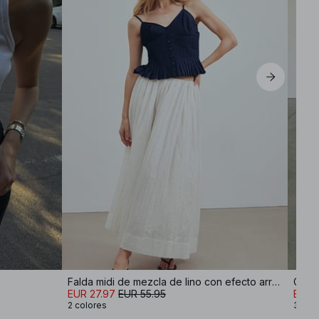
Falda midi de mezcla de lino con efecto arrugado
Chaqu
EUR 27.97
EUR 55.95
EUR 
2 colores
3 col