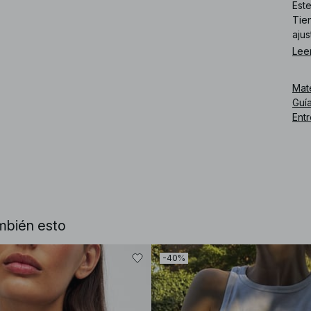
Este
Tie
ajus
Lee
Núm
Mat
Guía
Ent
mbién esto
-40%