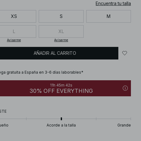
Encuentra tu talla
XS
S
M
L
XL
Avisarme
Avisarme
AÑADIR AL CARRITO
ega gratuita a España en 3-6 días laborables*
11h 45m 41s
30% OFF EVERYTHING
STE
ueño
Acorde a la talla
Grande