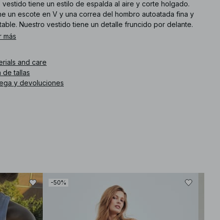
 vestido tiene un estilo de espalda al aire y corte holgado.
ne un escote en V y una correa del hombro autoatada fina y
table. Nuestro vestido tiene un detalle fruncido por delante.
r más
. de artículo
:
1100-013246-0765
erials and care
 de tallas
rega y devoluciones
-50%
-50