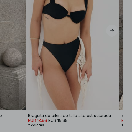
lo
Braguita de bikini de talle alto estructurada
Vesti
EUR 13.96
EUR 19.95
EUR 
2 colores
1 colo