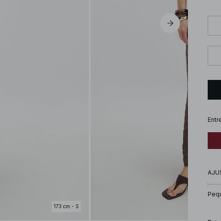
Entr
AJU
Peq
173 cm - S