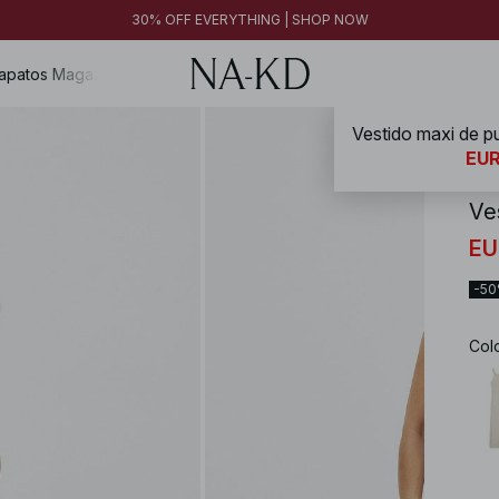
30% OFF EVERYTHING | SHOP NOW
apatos
Magazine
NA-
EUR
Ve
EU
-5
Col