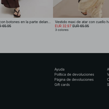
Vestido maxi con botones en la parte delantera y cuello halter
Vestido maxi de atar con cuello h
R 65.95
EUR 32.97
EUR 65.95
3 colores
Ayuda
Política de devoluciones
Página de devoluciones
C
Gift cards
S