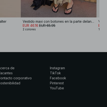
alter
Vestido maxi con botones en la parte delantera y cuello halter
Vesti
EUR 46.16
EUR 65.95
EUR 
2 colores
1 colo
Acerca de
Instagram
Vacantes
TikTok
ontacto corporativo
Facebook
ostenibilidad
Pinterest
YouTube