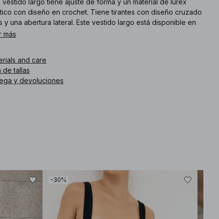
 vestido largo tiene ajuste de forma y un material de lurex
stico con diseño en crochet. Tiene tirantes con diseño cruzado
s y una abertura lateral. Este vestido largo está disponible en
rón.
r más
. de artículo
:
1100-011420-0017
erials and care
 de tallas
rega y devoluciones
-30%
-50