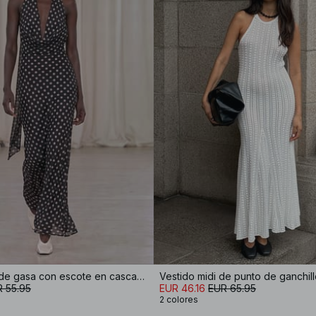
Vestido maxi de gasa con escote en cascada y pañuelo
Vestido midi de punto de ganchil
 55.95
EUR 46.16
EUR 65.95
2 colores