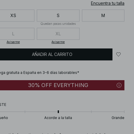
Encuentra tu talla
XS
S
M
Quedan pocas unidades
L
XL
Avisarme
Avisarme
AÑADIR AL CARRITO
ega gratuita a España en 3-6 días laborables*
30% OFF EVERYTHING
STE
ueño
Acorde a la talla
Grande