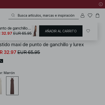
Vestido maxi de punto de ganchillo y lurex
AÑADIR AL CARRITO
KD
/
Vestidos
/
Vestido con cuello halter
 32.97
EUR 65.95
stido maxi de punto de ganchillo y lurex
R 32.97
EUR 65.95
0%
or
:
Marrón