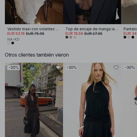
Vestido maxi con volantes y smocks
Top de encaje de manga larga
EUR 53.16
EUR 75.95
EUR 19.56
EUR 27.95
EUR 34
NA-KD
Otros clientes también vieron
-30%
-30%
-30%