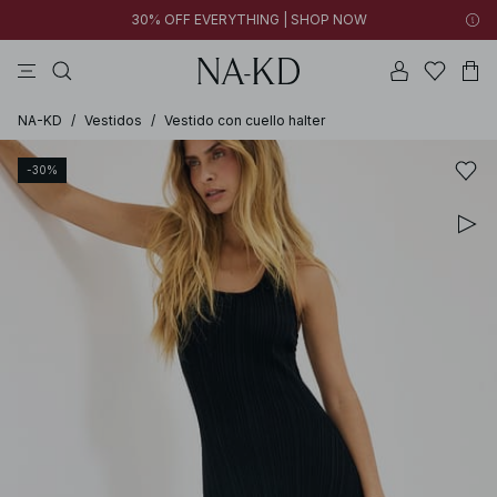
30% OFF EVERYTHING | SHOP NOW
vestidos
pantalones
tops
tops ml
collar
NA-KD
/
Vestidos
/
Vestido con cuello halter
-30%