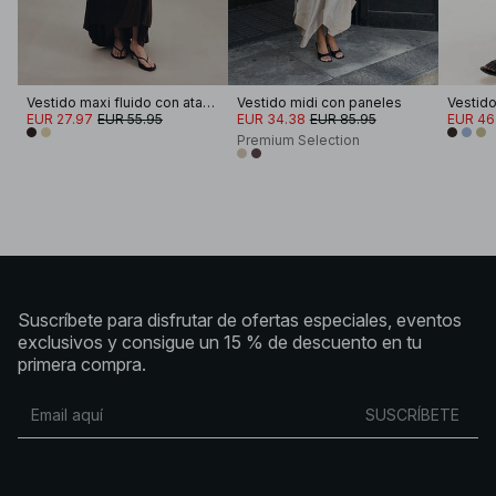
Vestido maxi fluido con atado en los hombros
Vestido midi con paneles
Vestido
EUR 27.97
EUR 55.95
EUR 34.38
EUR 85.95
EUR 46
Premium Selection
Suscríbete para disfrutar de ofertas especiales, eventos
exclusivos y consigue un 15 % de descuento en tu
primera compra.
SUSCRÍBETE