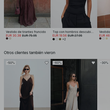
Vestido de tirantes fruncido
Top con hombros descubiertos trenzado
EUR 30.38
EUR 75.95
EUR 19.56
EUR 27.95
EUR 46
+2
Otros clientes también vieron
-50%
-60%
-30%