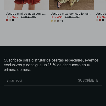
Vestido mini de gasa con cuello halter
Vestido maxi con cuello halter
EUR 34.96
EUR 49.95
EUR 46.16
EUR 65.95
EUR 34
+1
Suscríbete para disfrutar de ofertas especiales, eventos
exclusivos y consigue un 15 % de descuento en tu
primera compra.
SUSCRÍBETE