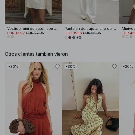
Vestido mini de satén con detalle de pañuelo
Pantalón de traje ancho ​​de cintura alta
EUR 13.97
EUR 27.95
EUR 39.16
EUR 55.95
EUR 46
+3
Otros clientes también vieron
-30%
-30%
-30%