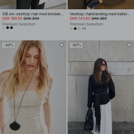
Slå om-vesttop i hør med bindebånd
Vesttop i hørblanding med halterneck i lyocell
DKK 199.50
DKK 399
DKK 143.60
DKK 359
Premium Selection
Premium Selection
+1
-40%
-60%