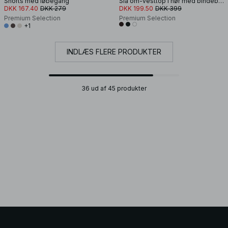
Shorts med løbegang
Slå om-vesttop i hør med bindebånd
DKK 167.40
DKK 279
DKK 199.50
DKK 399
Premium Selection
Premium Selection
+1
INDLÆS FLERE PRODUKTER
36 ud af 45 produkter