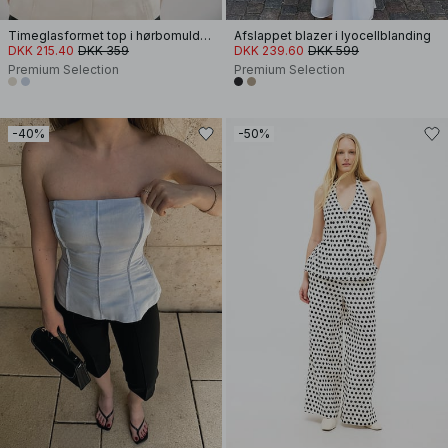
Timeglasformet top i hørbomuld- og lyocellreb med sømdetalje
Afslappet blazer i lyocellblanding
DKK 215.40
DKK 359
DKK 239.60
DKK 599
Premium Selection
Premium Selection
-40%
-50%