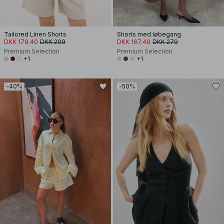
Tailored Linen Shorts
Shorts med løbegang
DKK 179.40
DKK 299
DKK 167.40
DKK 279
Premium Selection
Premium Selection
+1
+1
-40%
-50%