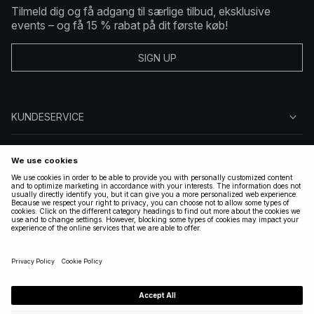
Tilmeld dig og få adgang til særlige tilbud, eksklusive
events – og få 15 % rabat på dit første køb!
SIGN UP
KUNDESERVICE
OM NA-KD
FØLG OS
GYLDIGE
DENMARK
|
DANSK