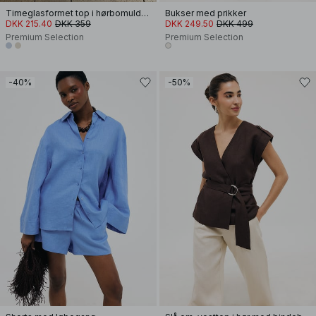
Timeglasformet top i hørbomuld- og lyocellreb med sømdetalje
Bukser med prikker
DKK 215.40
DKK 359
DKK 249.50
DKK 499
Premium Selection
Premium Selection
-40%
-50%