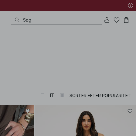
very special occasion to refined wardrobe heroes – all with that exquisite p
SORTER EFTER POPULARITET