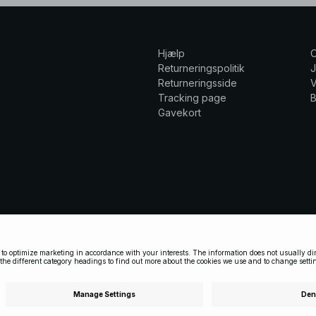
Hjælp
Returneringspolitik
Returneringsside
V
Tracking page
Gavekort
laering
Cookie Policy
Privatlivsindstillinger