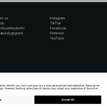
Om os
Instagram
Job
TikTok
irksomhedsinfo
Facebook
Bæredygtighed
Pinterest
YouTube
DENMARK
|
DANSK