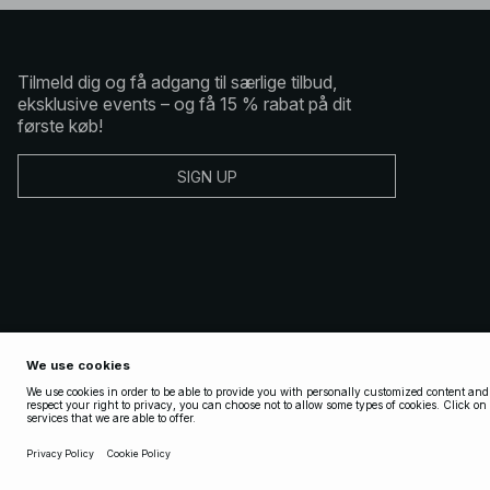
Tilmeld dig og få adgang til særlige tilbud,
eksklusive events – og få 15 % rabat på dit
første køb!
SIGN UP
Copyright 2025 Nakdcom One World AB
Salgs og leveringsbetingelser
Vilkar og betingelser some konkurrencer
Databeskyttelseserk