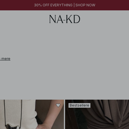
30% OFF EVERYTHING | SHOP NOW
 mere
 leather, cashmere, alpaca wool, and linen. From pieces designed to elevate e
Bestsellere