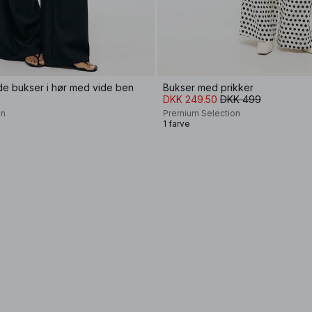
de bukser i hør med vide ben
Bukser med prikker
DKK 249.50
DKK 499
on
Premium Selection
1 farve