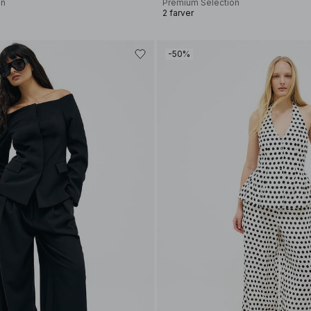
on
Premium Selection
2 farver
-50%