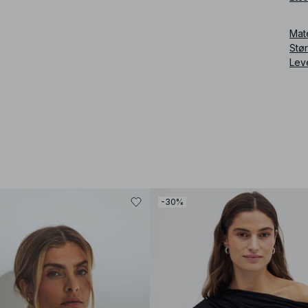
Art
Mat
Stø
Lev
-30%