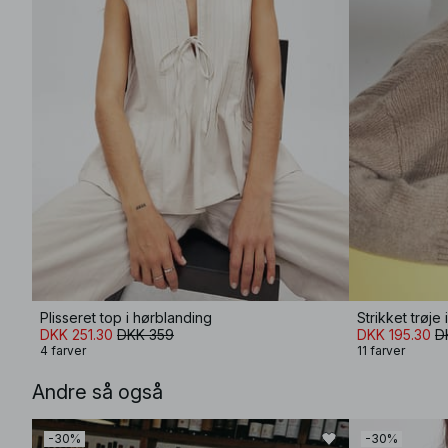
Plisseret top i hørblanding
Strikket trøje
DKK 251.30
DKK 359
DKK 195.30
D
4 farver
11 farver
Andre så også
-30%
-30%