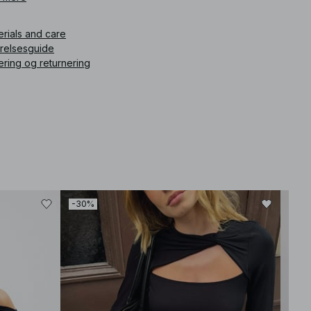
ikelnummer
:
1100-010160-8133
erials and care
rrelsesguide
ering og returnering
-30%
-30