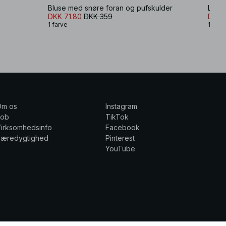
Bluse med snøre foran og pufskulder
Lang
DKK 71.80
DKK 359
DKK 
1 farve
1 farv
Om os
Instagram
Job
TikTok
irksomhedsinfo
Facebook
Bæredygtighed
Pinterest
YouTube