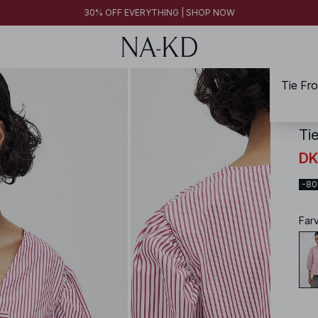
30% OFF EVERYTHING | SHOP NOW
Tie Fr
NA-
Ti
DK
-8
Far