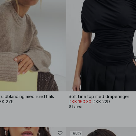
 i uldblanding med rund hals
Soft Line top med draperinger
KK 279
DKK 160.30
DKK 229
6 farver
-80%