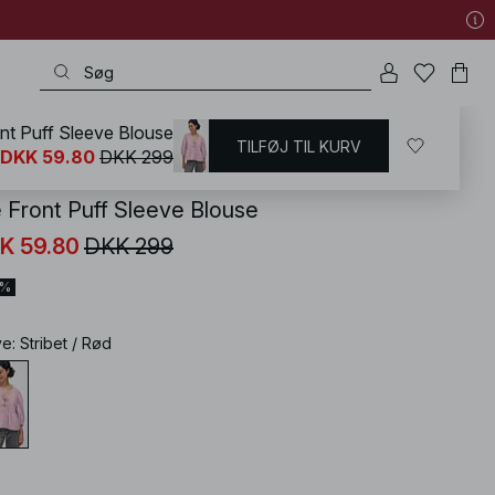
ont Puff Sleeve Blouse
TILFØJ TIL KURV
KD
/
Skjorter & Bluser
/
Bluser
/
Bluser med sløjfer
DKK 59.80
DKK 299
e Front Puff Sleeve Blouse
K 59.80
DKK 299
0%
ve
:
Stribet / Rød