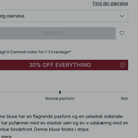
Find din størrelse
lg størrelse
UDSOLGT
fragt til Danmark inden for 1-3 hverdage*
30% OFF EVERYTHING
T
Normal pasform
Stor
ne bluse har en flagrende pasform og en uelastisk materiale.
 har pufærmer med en elastisk søm og en v-udskæring med en
érbar bindefront. Denne bluse findes i stripe.
 mere