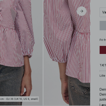
Væ
Fri 
TÆ
Lille
Den
Den
just
 cm - EU 36 (UK 10, US 6, small)
Læs