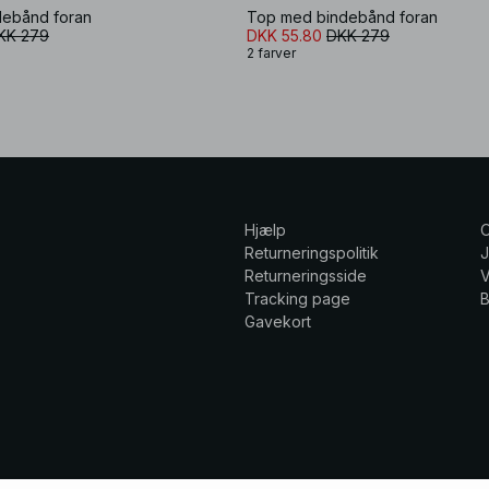
debånd foran
Top med bindebånd foran
KK 279
DKK 55.80
DKK 279
2 farver
Hjælp
Returneringspolitik
Returneringsside
V
Tracking page
Gavekort