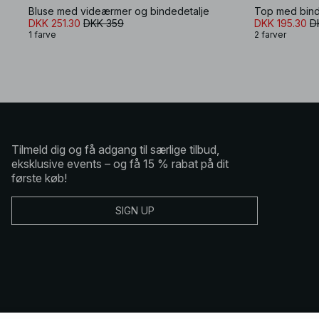
Bluse med videærmer og bindedetalje
Top med bin
DKK 251.30
DKK 359
DKK 195.30
D
1 farve
2 farver
Tilmeld dig og få adgang til særlige tilbud,
eksklusive events – og få 15 % rabat på dit
første køb!
SIGN UP