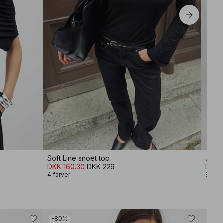
Soft Line snoet top
Jeans
DKK 160.30
DKK 229
DKK 
4 farver
8 farv
-80%
-30