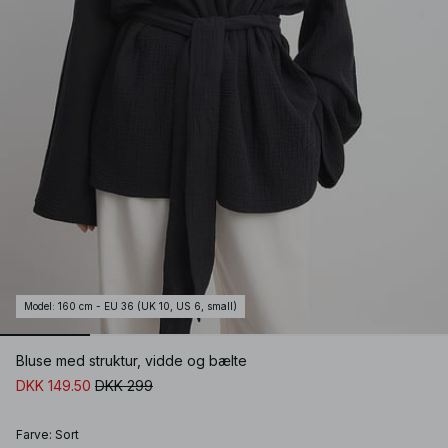
Model
:
160 cm - EU 36 (UK 10, US 6, small)
Bluse med struktur, vidde og bælte
DKK 149.50
DKK 299
Farve
:
Sort