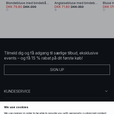
Blondebluse med bindebånd i kontrastfarver
Anglaisebluse med bindebånd foran
Bluse 
DKK 79.80
DKK 399
DKK 71.80
DKK 359
DKK 17
Tilmeld dig og få adgang til særlige tilbud, eksklusive
events – og få 15 % rabat på dit første køb!
SIGN UP
KUNDESERVICE
OM NA-KD