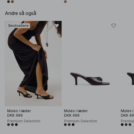
Andre så også
Bestsellere
Mules i læder
Mules i læder
Mules i
DKK 499
DKK 499
DKK 4
Premium Selection
Premium Selection
Premiu