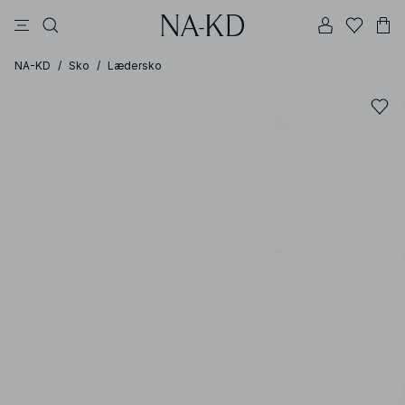
bukser
toppe
kjoler
sorte
brune
NA-KD
/
Sko
/
Lædersko