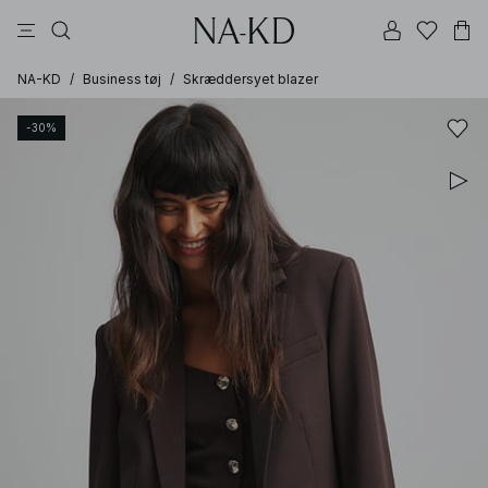
bukser
toppe
kjoler
sorte
brune
NA-KD
/
Business tøj
/
Skræddersyet blazer
-30%