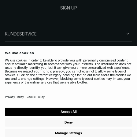
SIGN UP
KUNDESERVICE
OM NA-KD
FØLG OS
GYLDIGE
DENMARK
|
DANSK
Copyright 2025 Nakdcom One World AB