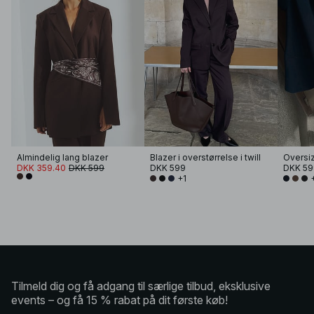
Almindelig lang blazer
Blazer i overstørrelse i twill
Oversi
DKK 359.40
DKK 599
DKK 599
DKK 59
+1
Tilmeld dig og få adgang til særlige tilbud, eksklusive
events – og få 15 % rabat på dit første køb!