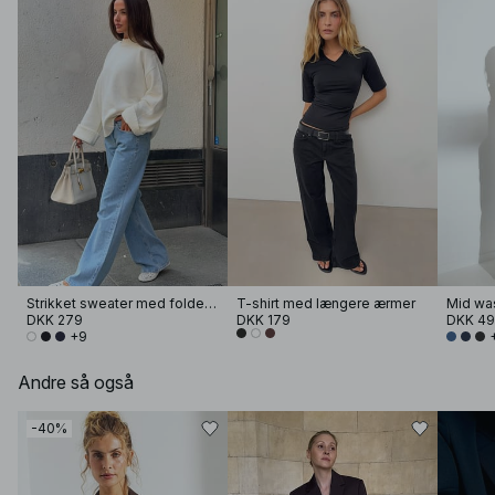
Strikket sweater med foldet ærme
T-shirt med længere ærmer
Mid wa
DKK 279
DKK 179
DKK 4
+9
Andre så også
-40%