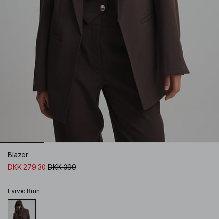
Blazer
DKK 279.30
DKK 399
Farve
:
Brun