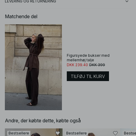
LEVERING OG RETURNERING
Matchende del
Figursyede bukser med
mellemhøj talje
DKK 239.40
DKK 399
TILFØJ TIL KURV
Andre, der købte dette, købte også
Bestsellere
Bestsellere
Bestse