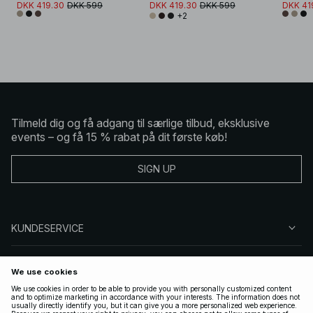
DKK 419.30
DKK 599
DKK 419.30
DKK 599
DKK 41
+2
Tilmeld dig og få adgang til særlige tilbud, eksklusive
events – og få 15 % rabat på dit første køb!
SIGN UP
KUNDESERVICE
OM NA-KD
FØLG OS