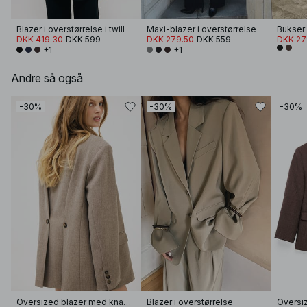
Blazer i overstørrelse i twill
Maxi-blazer i overstørrelse
DKK 419.30
DKK 599
DKK 279.50
DKK 559
DKK 27
+1
+1
Andre så også
-30%
-30%
-30%
Oversized blazer med knap i ryggen
Blazer i overstørrelse