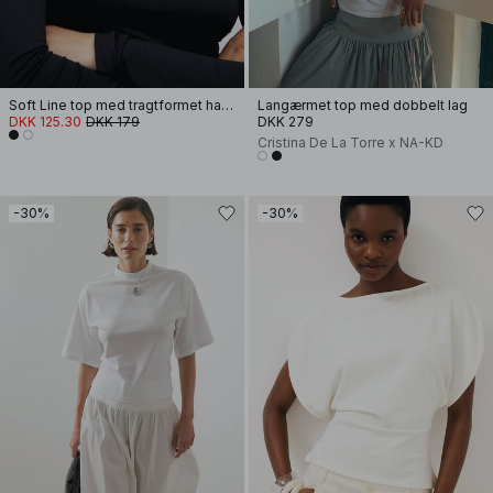
Soft Line top med tragtformet hals og lange ærmer
Langærmet top med dobbelt lag
DKK 125.30
DKK 179
DKK 279
Cristina De La Torre x NA-KD
-30%
-30%