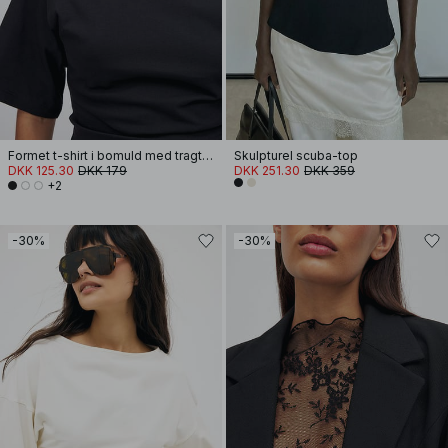
Formet t-shirt i bomuld med tragtformet halsudskæring
Skulpturel scuba-top
DKK 125.30
DKK 179
DKK 251.30
DKK 359
+2
-30%
-30%