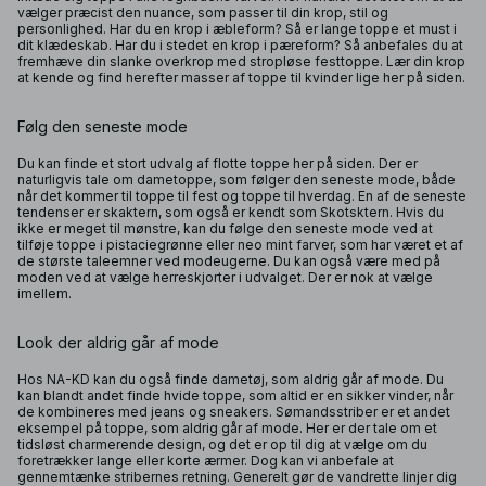
vælger præcist den nuance, som passer til din krop, stil og
personlighed. Har du en krop i æbleform? Så er lange toppe et must i
dit klædeskab. Har du i stedet en krop i pæreform? Så anbefales du at
fremhæve din slanke overkrop med stropløse festtoppe. Lær din krop
at kende og find herefter masser af toppe til kvinder lige her på siden.
Følg den seneste mode
Du kan finde et stort udvalg af flotte toppe her på siden. Der er
naturligvis tale om dametoppe, som følger den seneste mode, både
når det kommer til toppe til fest og toppe til hverdag. En af de seneste
tendenser er skaktern, som også er kendt som Skotsktern. Hvis du
ikke er meget til mønstre, kan du følge den seneste mode ved at
tilføje toppe i pistaciegrønne eller neo mint farver, som har været et af
de største taleemner ved modeugerne. Du kan også være med på
moden ved at vælge herreskjorter i udvalget. Der er nok at vælge
imellem.
Look der aldrig går af mode
Hos NA-KD kan du også finde dametøj, som aldrig går af mode. Du
kan blandt andet finde hvide toppe, som altid er en sikker vinder, når
de kombineres med jeans og sneakers. Sømandsstriber er et andet
eksempel på toppe, som aldrig går af mode. Her er der tale om et
tidsløst charmerende design, og det er op til dig at vælge om du
foretrækker lange eller korte ærmer. Dog kan vi anbefale at
gennemtænke stribernes retning. Generelt gør de vandrette linjer dig