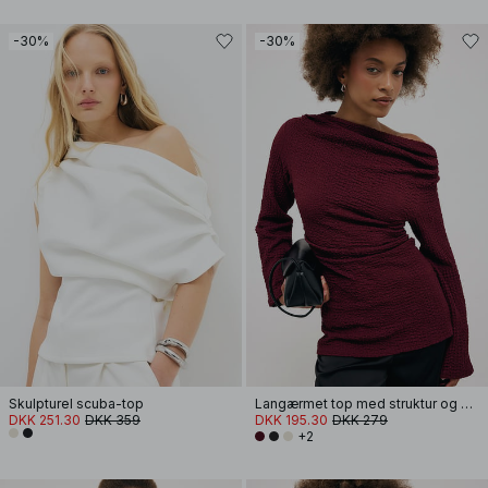
-30%
-30%
Skulpturel scuba-top
Langærmet top med struktur og drapering
DKK 251.30
DKK 359
DKK 195.30
DKK 279
+2