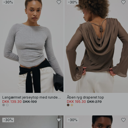
-30%
-30%
Langærmet jerseytop med rundet kant
Åben ryg draperet top
DKK 139.30
DKK 199
DKK 195.30
DKK 279
-30%
-30%