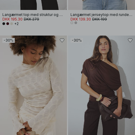
Langærmet top med struktur og drapering
Langærmet jerseytop med rundet kant
DKK 195.30
DKK 279
DKK 139.30
DKK 199
+2
-30%
-30%