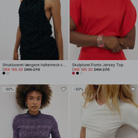
Struktureret længere halterneck-top
Skulpturel Punto Jersey Top
DKK 195.30
DKK 279
DKK 195.30
DKK 279
-30%
-30%