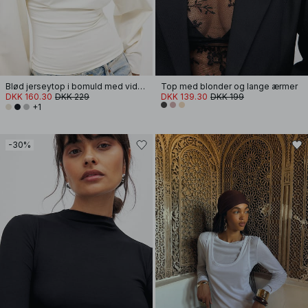
Blød jerseytop i bomuld med vide ærmer
Top med blonder og lange ærmer
DKK 160.30
DKK 229
DKK 139.30
DKK 199
+1
-30%