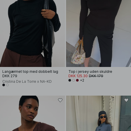
Langærmet top med dobbelt lag
Top i jersey uden skuldre
DKK 279
DKK 125.30
DKK 179
+2
Cristina De La Torre x NA-KD