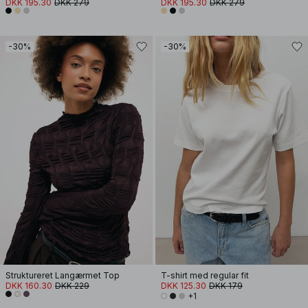
DKK 195.30
DKK 279
DKK 195.30
DKK 279
-30%
-30%
Struktureret Langærmet Top
T-shirt med regular fit
DKK 160.30
DKK 229
DKK 125.30
DKK 179
+1