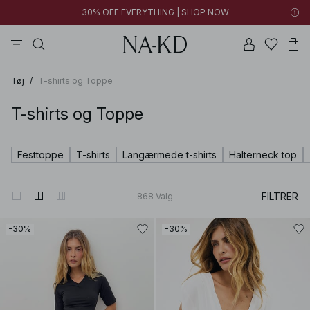
30% OFF EVERYTHING | SHOP NOW
bukser
toppe
kjoler
sorte
brune
Tøj
/
T-shirts og Toppe
T-shirts og Toppe
Festtoppe
T-shirts
Langærmede t-shirts
Halterneck top
FILTRER
868
Valg
-30%
-30%