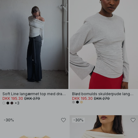
Soft Line langærmet top med drapering
Blød bomulds skulderpude langærmet T-shirt
DKK 195.30
DKK 279
DKK 195.30
DKK 279
+3
-30%
-30%