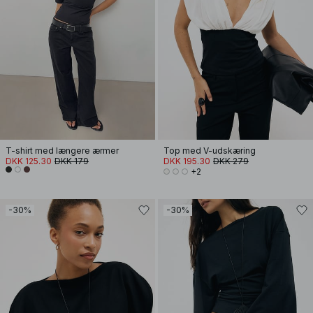
T-shirt med længere ærmer
Top med V-udskæring
DKK 125.30
DKK 179
DKK 195.30
DKK 279
+2
-30%
-30%