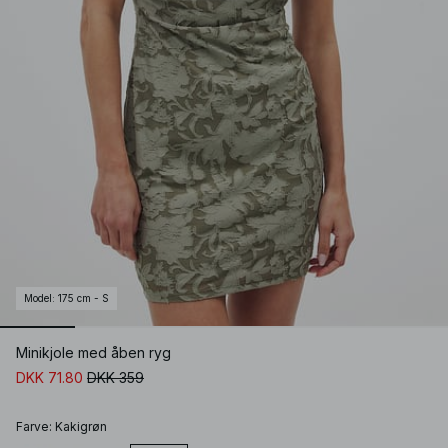
Model
:
175 cm - S
Minikjole med åben ryg
DKK 71.80
DKK 359
Farve
:
Kakigrøn