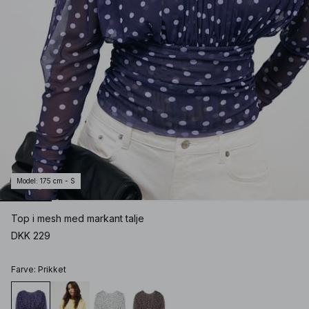
Model
:
175 cm - S
Top i mesh med markant talje
DKK 229
Farve
:
Prikket