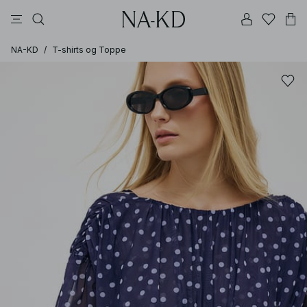
bukser
toppe
kjoler
sorte
brune
NA-KD
/
T-shirts og Toppe