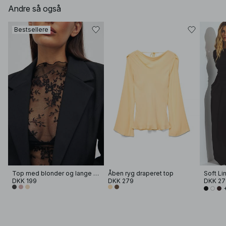
Andre så også
Bestsellere
Top med blonder og lange ærmer
Åben ryg draperet top
DKK 199
DKK 279
DKK 27