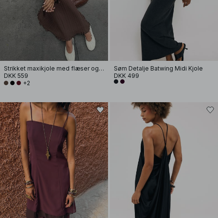
Strikket maxikjole med flæser og rund hals
Søm Detalje Batwing Midi Kjole
DKK 559
DKK 499
+2