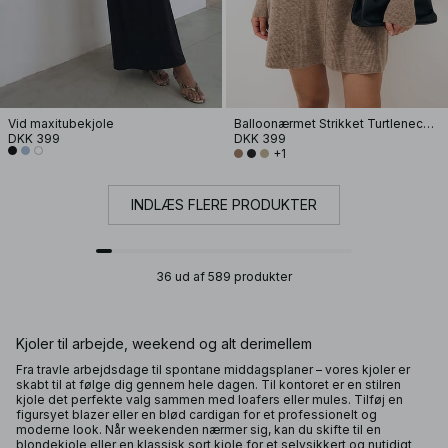
Vid maxitubekjole
Balloonærmet Strikket Turtleneck Kjole
DKK 399
DKK 399
+1
INDLÆS FLERE PRODUKTER
36 ud af 589 produkter
Kjoler til arbejde, weekend og alt derimellem
Fra travle arbejdsdage til spontane middagsplaner – vores kjoler er
skabt til at følge dig gennem hele dagen. Til kontoret er en stilren
kjole det perfekte valg sammen med loafers eller mules. Tilføj en
figursyet blazer eller en blød cardigan for et professionelt og
moderne look. Når weekenden nærmer sig, kan du skifte til en
blondekjole eller en klassisk sort kjole for et selvsikkert og nutidigt