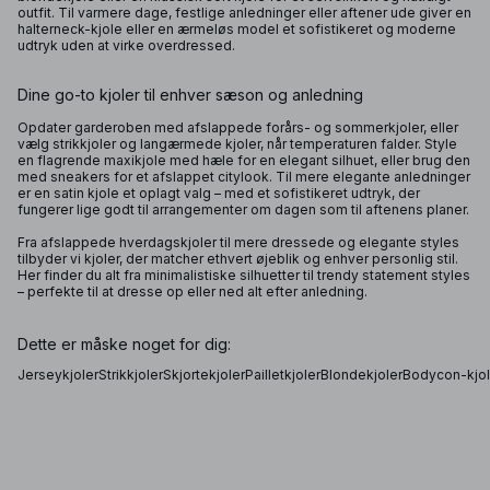
outfit. Til varmere dage, festlige anledninger eller aftener ude giver en
halterneck-kjole eller en ærmeløs model et sofistikeret og moderne
udtryk uden at virke overdressed.
Dine go-to kjoler til enhver sæson og anledning
Opdater garderoben med afslappede forårs- og sommerkjoler, eller
vælg strikkjoler og langærmede kjoler, når temperaturen falder. Style
en flagrende maxikjole med hæle for en elegant silhuet, eller brug den
med sneakers for et afslappet citylook. Til mere elegante anledninger
er en satin kjole et oplagt valg – med et sofistikeret udtryk, der
fungerer lige godt til arrangementer om dagen som til aftenens planer.
Fra afslappede hverdagskjoler til mere dressede og elegante styles
tilbyder vi kjoler, der matcher ethvert øjeblik og enhver personlig stil.
Her finder du alt fra minimalistiske silhuetter til trendy statement styles
– perfekte til at dresse op eller ned alt efter anledning.
Dette er måske noget for dig:
Jerseykjoler
Strikkjoler
Skjortekjoler
Pailletkjoler
Blondekjoler
Bodycon-kjol