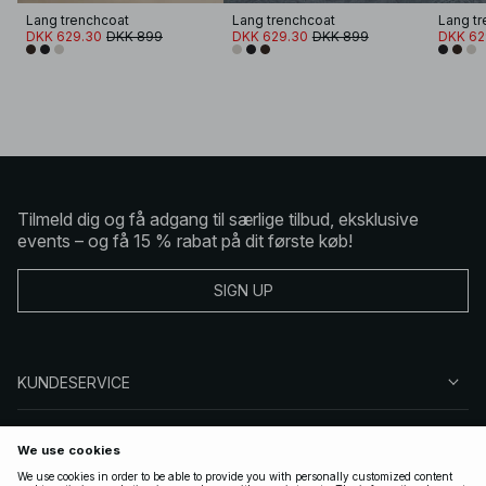
Lang trenchcoat
Lang trenchcoat
Lang tr
DKK 629.30
DKK 899
DKK 629.30
DKK 899
DKK 62
Tilmeld dig og få adgang til særlige tilbud, eksklusive
events – og få 15 % rabat på dit første køb!
SIGN UP
KUNDESERVICE
OM NA-KD