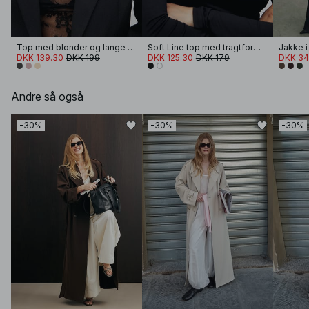
Top med blonder og lange ærmer
Soft Line top med tragtformet hals og lange ærmer
DKK 139.30
DKK 199
DKK 125.30
DKK 179
DKK 34
Andre så også
-30%
-30%
-30%