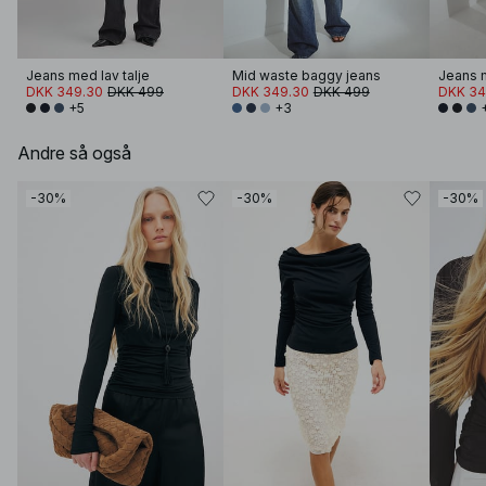
Jeans med lav talje
Mid waste baggy jeans
Jeans m
DKK 349.30
DKK 499
DKK 349.30
DKK 499
DKK 34
+5
+3
Andre så også
-30%
-30%
-30%