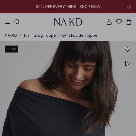
30% OFF EVERYTHING | SHOP NOW
FINAL SALE | SHOP NOW
toppe
bukser
kjoler
brune
sorte
30% OFF EVERYTHING | SHOP NOW
FINAL SALE | SHOP NOW
NA-KD
/
T-shirts og Toppe
/
Off shoulder-toppe
-50%