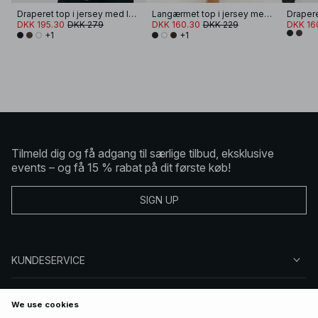
Draperet top i jersey med lange ærmer
Langærmet top i jersey med drapering
DKK 195.30
DKK 279
DKK 160.30
DKK 229
DKK 16
+1
+1
Tilmeld dig og få adgang til særlige tilbud, eksklusive
events – og få 15 % rabat på dit første køb!
SIGN UP
KUNDESERVICE
OM NA-KD