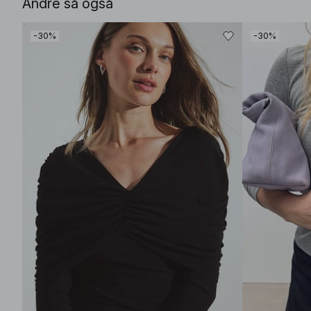
Andre så også
-30%
-30%