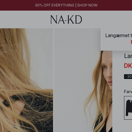
30% OFF EVERYTHING | SHOP NOW
Langærmet to
NA-
La
DK
-3
Far