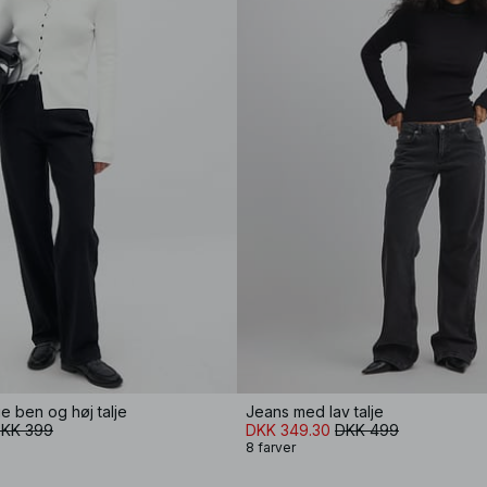
e ben og høj talje
Jeans med lav talje
KK 399
DKK 349.30
DKK 499
8 farver