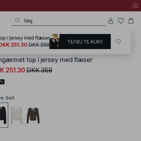
p i jersey med flæser
TILFØJ TIL KURV
KD
/
T-shirts og Toppe
/
Rynkede toppe
DKK 251.30
DKK 359
ngærmet top i jersey med flæser
K 251.30
DKK 359
0%
ve
:
Sort