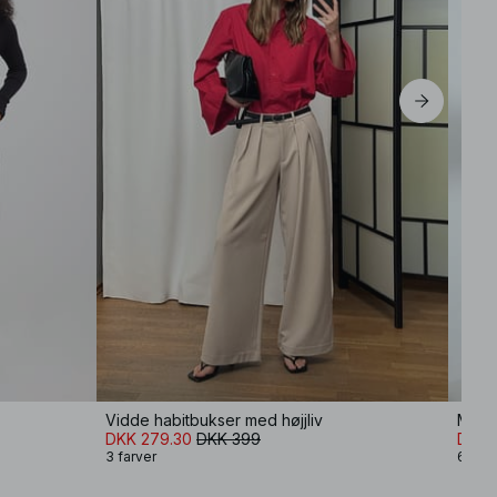
Vidde habitbukser med højjliv
Mid 
DKK 279.30
DKK 399
DKK 
3 farver
6 farv