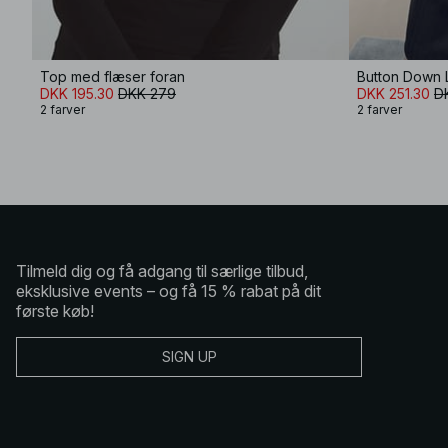
Top med flæser foran
Button Down 
DKK 195.30
DKK 279
DKK 251.30
D
2 farver
2 farver
Tilmeld dig og få adgang til særlige tilbud,
eksklusive events – og få 15 % rabat på dit
første køb!
SIGN UP