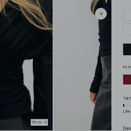
Fri 
TÆ
Lille
175 cm - S
Denn