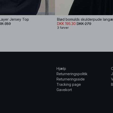
Layer Jersey Top
Blød bomulds skulderpude langær
KK 359
DKK 195.30
DKK 279
3 farver
Hjælp
Returneringspolitik
Returneringsside
V
Tracking page
Gavekort