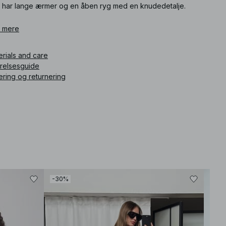
 har lange ærmer og en åben ryg med en knudedetalje.
ikelnummer
 mere
:
1100-013326-0002
erials and care
rrelsesguide
ering og returnering
-30%
-30