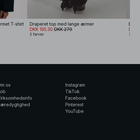
met T-shirt
Draperet top med lange ærmer
DKK 195.30
DKK 279
DKK 
2 farver
3 farv
Om os
Instagram
Job
TikTok
irksomhedsinfo
Facebook
Bæredygtighed
Pinterest
YouTube