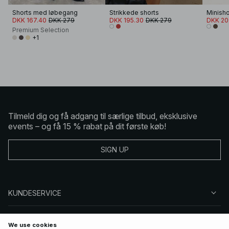
Shorts med løbegang
Strikkede shorts
DKK 167.40
DKK 279
DKK 195.30
DKK 279
DKK 20
Premium Selection
+1
Tilmeld dig og få adgang til særlige tilbud, eksklusive
events – og få 15 % rabat på dit første køb!
SIGN UP
KUNDESERVICE
OM NA-KD