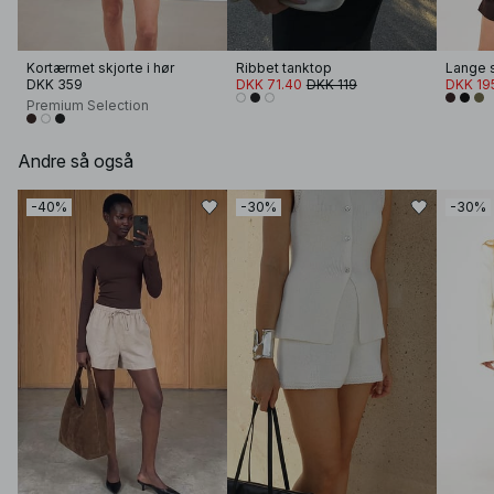
Kortærmet skjorte i hør
Ribbet tanktop
DKK 359
DKK 71.40
DKK 119
DKK 19
Premium Selection
Andre så også
-40%
-30%
-30%