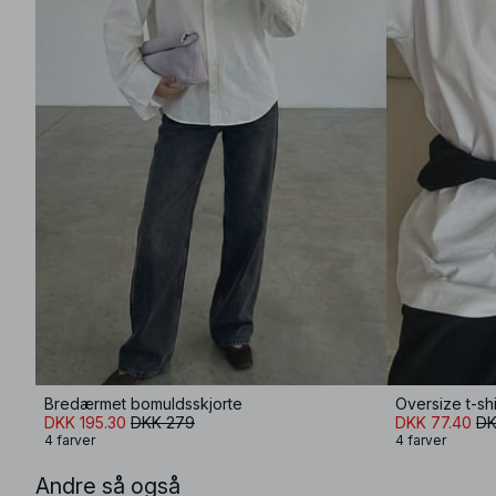
Bredærmet bomuldsskjorte
Oversize t-shi
DKK 195.30
DKK 279
DKK 77.40
DK
4 farver
4 farver
Andre så også