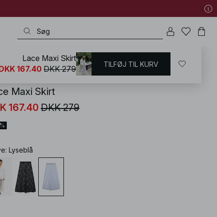
Lace Maxi Skirt
TILFØJ TIL KURV
KD
/
Nederdele
/
Lange nederdele
DKK 167.40
DKK 279
ce Maxi Skirt
K 167.40
DKK 279
0%
ve
:
Lyseblå