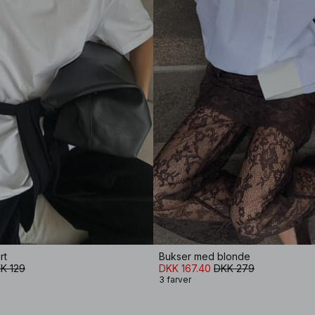
rt
Bukser med blonde
K 129
DKK 167.40
DKK 279
3 farver