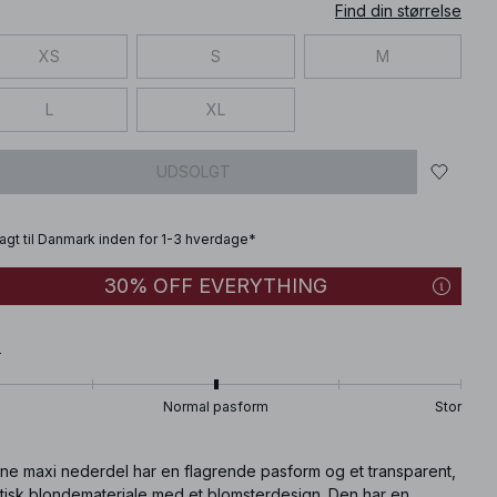
Find din størrelse
XS
S
M
L
XL
UDSOLGT
fragt til Danmark inden for 1-3 hverdage*
30% OFF EVERYTHING
T
Normal pasform
Stor
ne maxi nederdel har en flagrende pasform og et transparent,
stisk blondemateriale med et blomsterdesign. Den har en