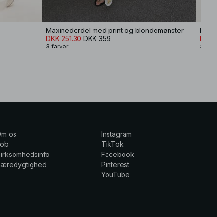
Maxinederdel med print og blondemønster
Maxi
DKK 251.30
DKK 359
DKK 
3 farver
3 farv
Om os
Instagram
Job
TikTok
irksomhedsinfo
Facebook
Bæredygtighed
Pinterest
YouTube