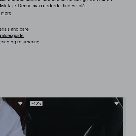
tisk talje. Denne maxi nederdel findes i blåt.
 mere
ikelnummer
:
1100-010313-0047
erials and care
rrelsesguide
ering og returnering
-40%
-30