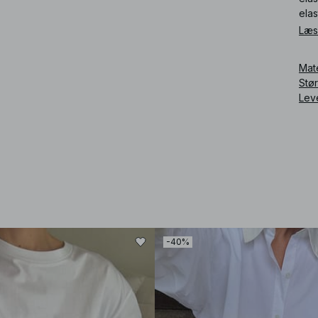
elas
Læs
Art
Mat
Stø
Lev
-40%