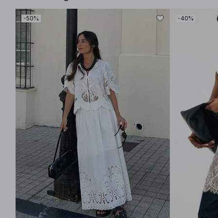
-50%
-40%