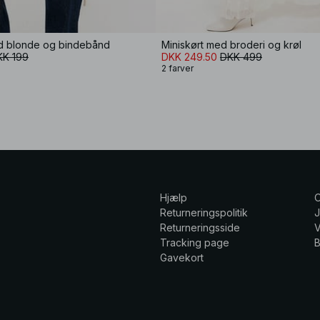
d blonde og bindebånd
Miniskørt med broderi og krøl
KK 199
DKK 249.50
DKK 499
2 farver
Hjælp
Returneringspolitik
Returneringsside
V
Tracking page
Gavekort