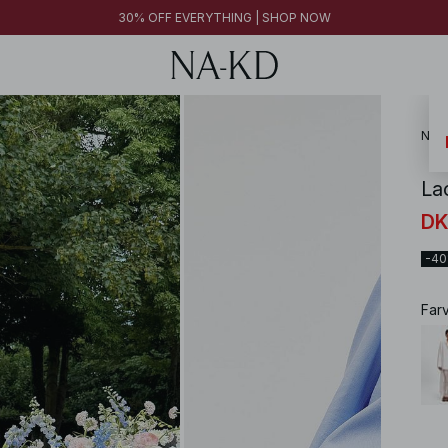
FINAL SALE | SHOP NOW
30% OFF EVERYTHING | SHOP NOW
FINAL SALE | SHOP NOW
NA-
La
DK
-4
Far