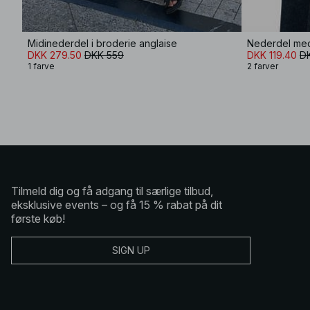
Midinederdel i broderie anglaise
Nederdel me
DKK 279.50
DKK 559
DKK 119.40
D
1 farve
2 farver
Tilmeld dig og få adgang til særlige tilbud,
eksklusive events – og få 15 % rabat på dit
første køb!
SIGN UP