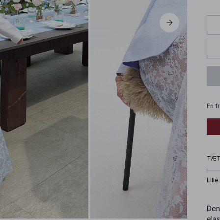
Fri 
TÆ
Lille
Den
ela