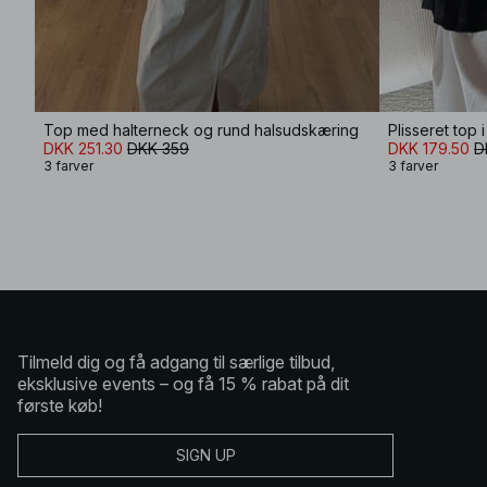
Top med halterneck og rund halsudskæring
Plisseret top
DKK 251.30
DKK 359
DKK 179.50
D
3 farver
3 farver
Tilmeld dig og få adgang til særlige tilbud,
eksklusive events – og få 15 % rabat på dit
første køb!
SIGN UP