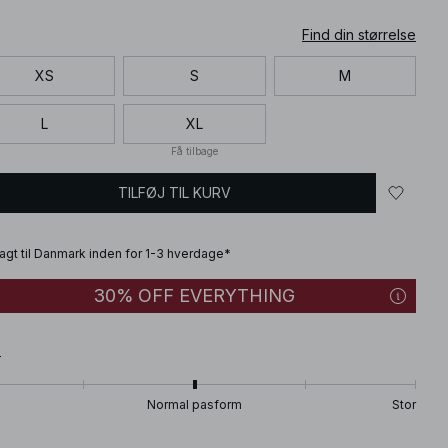
Find din størrelse
XS
S
M
L
XL
Få tilbage
TILFØJ TIL KURV
fragt til Danmark inden for 1-3 hverdage*
30% OFF EVERYTHING
T
Normal pasform
Stor