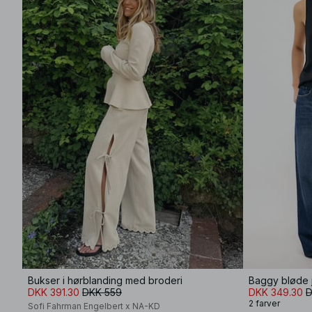
Bukser i hørblanding med broderi
Baggy bløde j
DKK 391.30
DKK 559
DKK 349.30
D
2 farver
Sofi Fahrman Engelbert x NA-KD