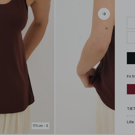
Fri 
TÆ
Lille
173 cm - S