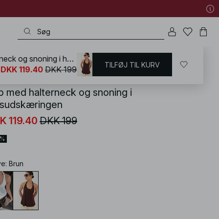
Top med halterneck og snoning i halsudskæringen
TILFØJ TIL KURV
KD
/
T-shirts og Toppe
/
Toppe med åben ryg
DKK 119.40
DKK 199
p med halterneck og snoning i
lsudskæringen
K 119.40
DKK 199
0%
ve
:
Brun