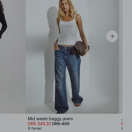
Mid waste baggy jeans
Jeans
DKK 349.30
DKK 499
DKK 
6 farver
8 farv