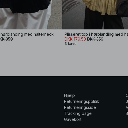
 i hørblanding med halterneck
Plisseret top i hørblanding med h
KK 359
DKK 179.50
DKK 359
3 farver
Hjælp
Returneringspolitik
Returneringsside
V
Tracking page
Gavekort