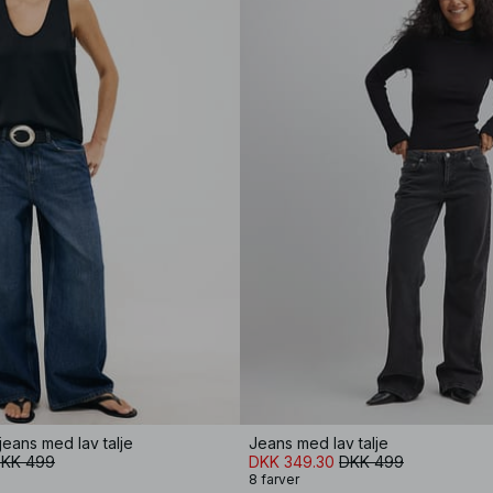
eans med lav talje
Jeans med lav talje
KK 499
DKK 349.30
DKK 499
8 farver