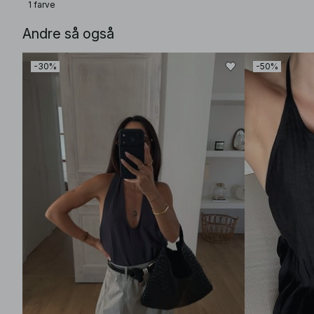
1 farve
Andre så også
-30%
-50%