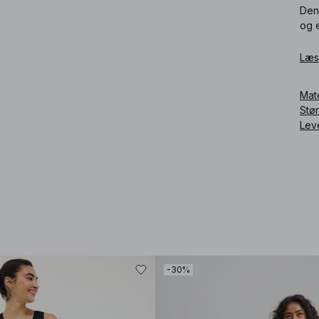
Den
og 
Læs
Mat
Stø
Lev
Art
-30%