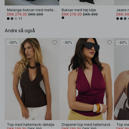
Melange bukser med mellemhøj talje
Bukser med høj talje
Jeans m
DKK 279.30
DKK 399
DKK 279.30
DKK 399
DKK 34
+1
Andre så også
-30%
-30%
-30%
Top med halterneck-detalje
Draperet top med halterneck
Top me
DKK 139.30
DKK 199
DKK 139.30
DKK 199
DKK 16