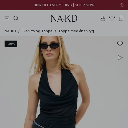
30% OFF EVERYTHING | SHOP NOW
bukser
toppe
brune
sorte
bomuld
NA-KD
/
T-shirts og Toppe
/
Toppe med åben ryg
-30%