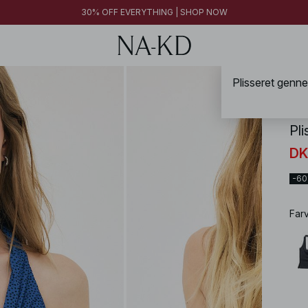
30% OFF EVERYTHING | SHOP NOW
NA-
Pl
DK
-6
Far