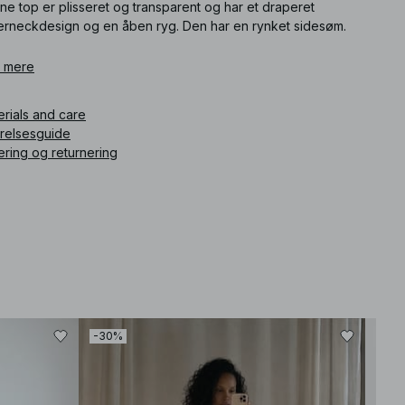
e top er plisseret og transparent og har et draperet
terneckdesign og en åben ryg. Den har en rynket sidesøm.
ikelnummer
 mere
:
1100-013002-0003
erials and care
rrelsesguide
ering og returnering
-30%
-30