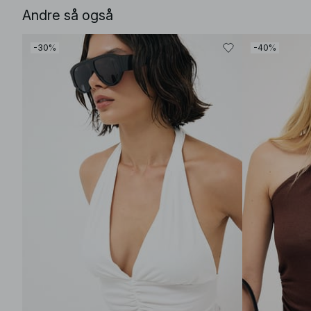
Andre så også
-30%
-40%