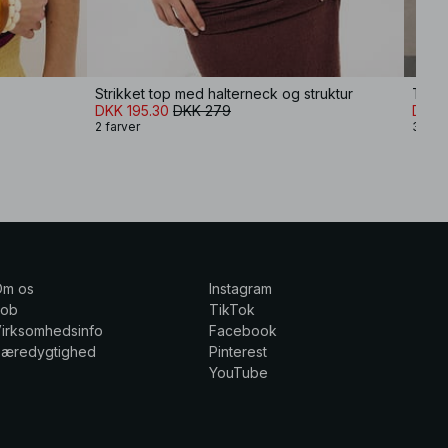
Strikket top med halterneck og struktur
Top 
DKK 195.30
DKK 279
DKK 
2 farver
3 farv
Om os
Instagram
Job
TikTok
irksomhedsinfo
Facebook
Bæredygtighed
Pinterest
YouTube