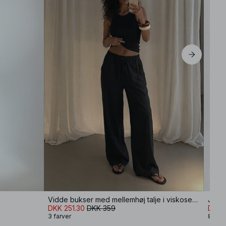
Vidde bukser med mellemhøj talje i viskoseblanding
Jeans
DKK 251.30
DKK 359
DKK 
3 farver
8 farv