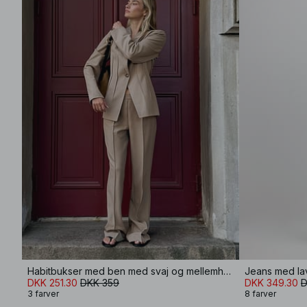
Habitbukser med ben med svaj og mellemhøj talje
Jeans med lav
DKK 251.30
DKK 359
DKK 349.30
D
3 farver
8 farver