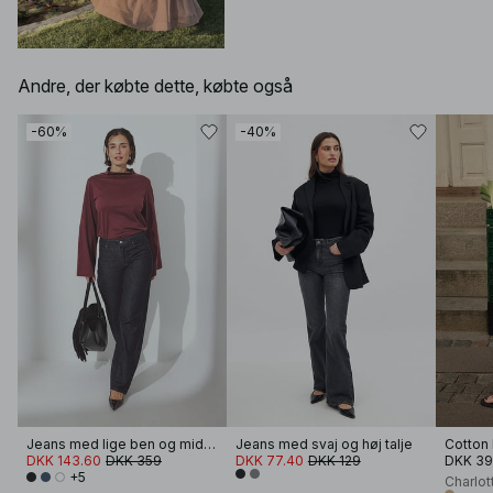
Andre, der købte dette, købte også
-60%
-40%
Jeans med lige ben og miditalje
Jeans med svaj og høj talje
DKK 143.60
DKK 359
DKK 77.40
DKK 129
DKK 3
+5
Charlot