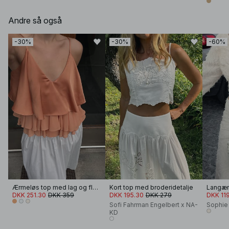
Andre så også
-30%
-30%
-60%
Ærmeløs top med lag og flæser
Kort top med broderidetalje
DKK 251.30
DKK 359
DKK 195.30
DKK 279
DKK 11
Sofi Fahrman Engelbert x NA-
Sophie
KD