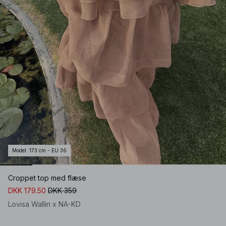
Model
:
173 cm - EU 36
Croppet top med flæse
DKK 179.50
DKK 359
Lovisa Wallin x NA-KD