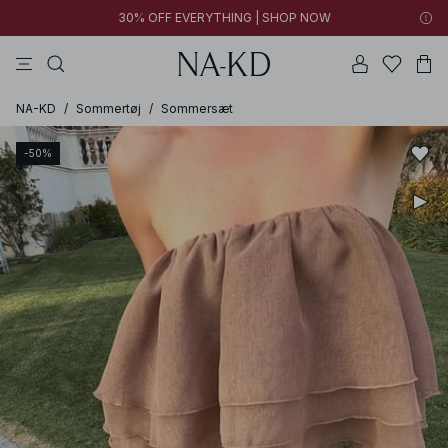
30% OFF EVERYTHING | SHOP NOW
langærmede toppe
toppe
bukser
kjoler
brune
NA-KD
/
Sommertøj
/
Sommersæt
-50%