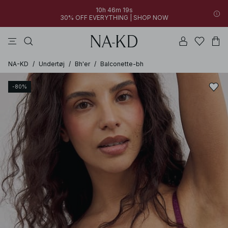
10h 46m 19s
30% OFF EVERYTHING | SHOP NOW
jakker
bukser
kjoler
toppe
sorte
NA-KD
/
Undertøj
/
Bh'er
/
Balconette-bh
-80%