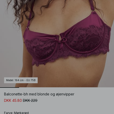
Model
:
164 cm - EU 75B
Balconette-bh med blonde og øjenvipper
DKK 45.80
DKK 229
Farve
:
Mørkerød