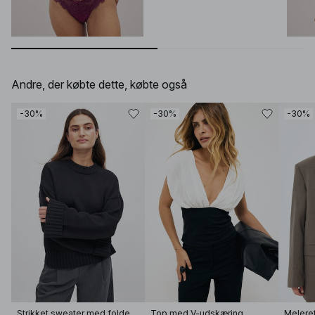
Andre, der købte dette, købte også
-30%
-30%
-30%
Strikket sweater med foldet ærme
Top med V-udskæring