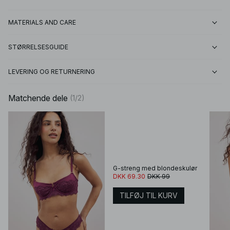
MATERIALS AND CARE
STØRRELSESGUIDE
LEVERING OG RETURNERING
Matchende dele
(
1
/
2
)
G-streng med blondeskulør
DKK 69.30
DKK 99
TILFØJ TIL KURV