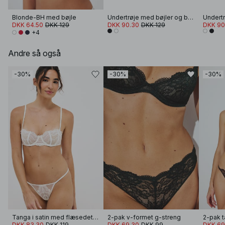
Blonde-BH med bøjle
Undertrøje med bøjler og blonder
DKK 64.50
DKK 129
DKK 90.30
DKK 129
DKK 90
+4
Andre så også
-30%
-30%
-30%
Tanga i satin med flæsedetalje
2-pak v-formet g-streng
2-pak 
DKK 83.30
DKK 119
DKK 69.30
DKK 99
DKK 69