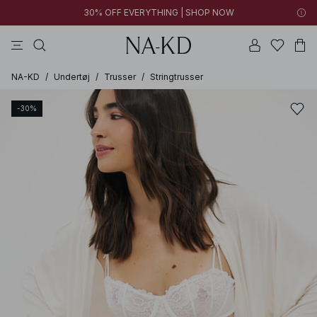
30% OFF EVERYTHING | SHOP NOW
bukser
toppe
kjoler
brune
sorte
NA-KD
/
Undertøj
/
Trusser
/
Stringtrusser
-30%