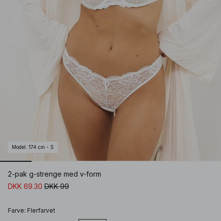
Model
:
174 cm - S
2-pak g-strenge med v-form
DKK 69.30
DKK 99
Farve
:
Flerfarvet