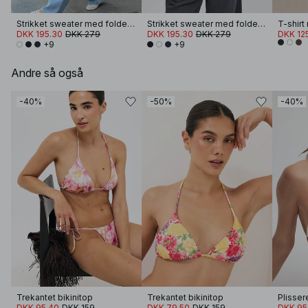
Strikket sweater med foldet ærme
Strikket sweater med foldet ærme
T-shir
DKK 195.30
DKK 279
DKK 195.30
DKK 279
DKK 12
+9
+9
Andre så også
-40%
-50%
-40%
Trekantet bikinitop
Trekantet bikinitop
DKK 95.40
DKK 159
DKK 79.50
DKK 159
DKK 95