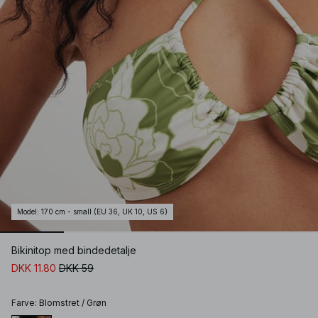
Model
:
170 cm - small (EU 36, UK 10, US 6)
Bikinitop med bindedetalje
DKK 11.80
DKK 59
Farve
:
Blomstret / Grøn