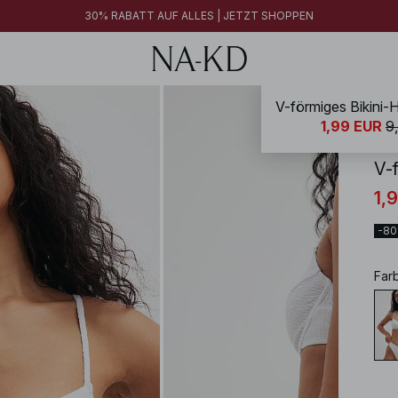
30% RABATT AUF ALLES | JETZT SHOPPEN
V-förmiges Bikini
NA-
1,99 EUR
9
V-
1,
-8
Far