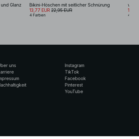
g und Glanz
Bikini-Höschen mit seitlicher Schnürung
weite
13,77 EUR
22,95 EUR
13,7
4 Farben
4 Far
ber uns
Instagram
arriere
TikTok
Impressum
Facebook
achhaltigkeit
Pinterest
YouTube