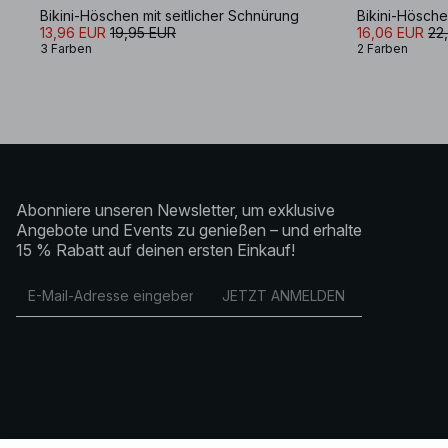
Bikini-Höschen mit seitlicher Schnürung
Bikini-Hösche
13,96 EUR
19,95 EUR
16,06 EUR
22
3 Farben
2 Farben
Abonniere unseren Newsletter, um exklusive
Angebote und Events zu genießen – und erhalte
15 % Rabatt auf deinen ersten Einkauf!
JETZT ANMELDEN