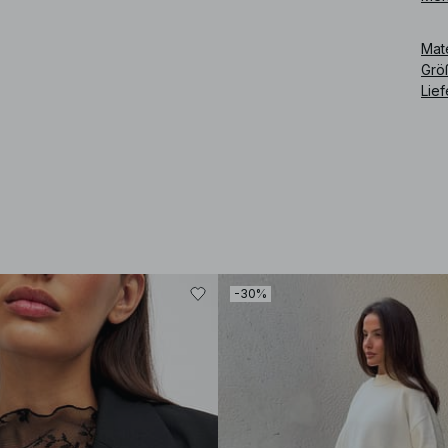
Infl
med
Mat
Grö
Art
Lie
-30%