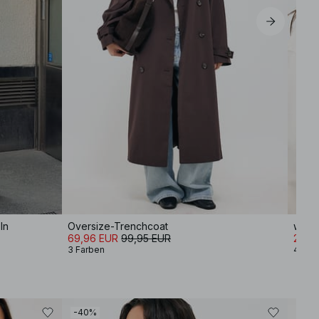
ln
Oversize-Trenchcoat
69,96 EUR
99,95 EUR
25,16
3 Farben
4 Far
-40%
-40