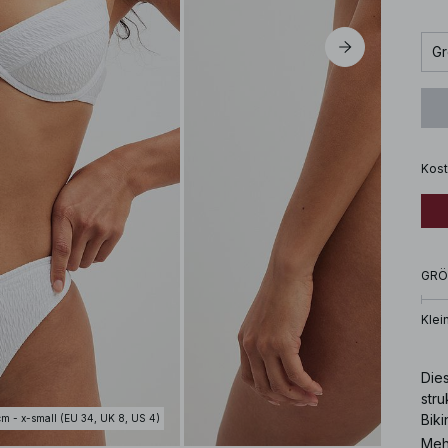
Gr
Kost
GRÖ
Klei
Dies
stru
Biki
cm - x-small (EU 34, UK 8, US 4)
und 
Meh