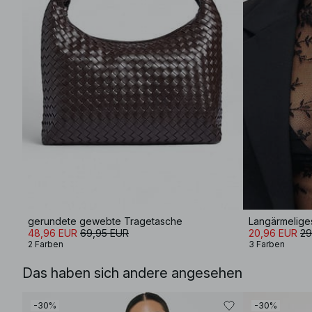
gerundete gewebte Tragetasche
Langärmeliges
48,96 EUR
69,95 EUR
20,96 EUR
29
2 Farben
3 Farben
Das haben sich andere angesehen
-30%
-30%