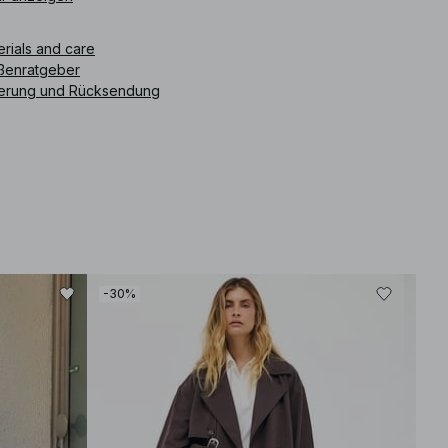
uencer: @limaswardrobe is 176 cm tall and is wearing size
ium (EU 38, UK 12, US 8).
erials and care
ßenratgeber
ikelnummer
:
1790-000032-0001
ferung und Rücksendung
-30%
-30