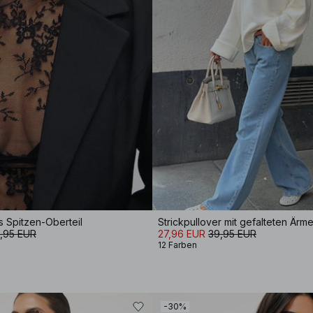
 Spitzen-Oberteil
Strickpullover mit gefalteten Ärme
,95 EUR
27,96 EUR
39,95 EUR
12 Farben
-30%