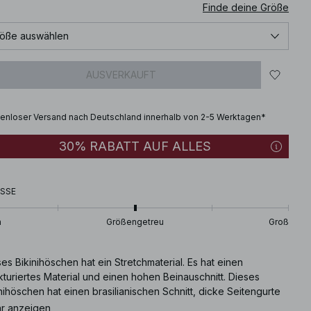
Finde deine Größe
öße auswählen
AUSVERKAUFT
enloser Versand nach Deutschland innerhalb von 2-5 Werktagen*
30% RABATT AUF ALLES
SSE
n
Größengetreu
Groß
es Bikinihöschen hat ein Stretchmaterial. Es hat einen
kturiertes Material und einen hohen Beinauschnitt. Dieses
nihöschen hat einen brasilianischen Schnitt, dicke Seitengurte
ein Futter. Dieses Bikinihöschen ist erhältlich in weiβ.
r anzeigen