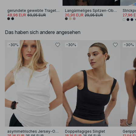
gerundete gewebte Tragetasche
Langärmeliges Spitzen-Oberteil
48,96 EUR
69,95 EUR
20,96 EUR
29,95 EUR
27,96 
Das haben sich andere angesehen
-30%
-30%
-30%
asymmetrisches Jersey-Oberteil
Doppellagiges Singlet
Geripp
25,16 EUR
35,95 EUR
18,16 EUR
25,95 EUR
12,56 E