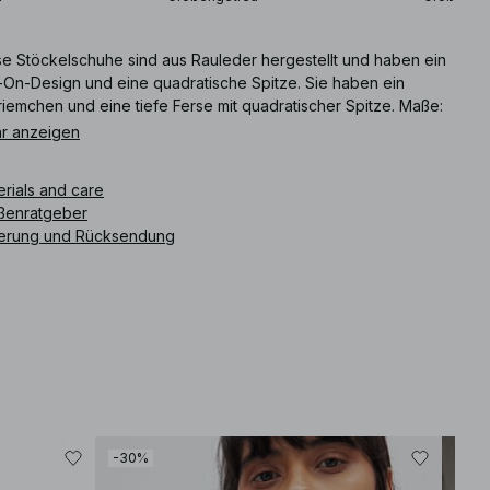
se Stöckelschuhe sind aus Rauleder hergestellt und haben ein
p-On-Design und eine quadratische Spitze. Sie haben ein
iemchen und eine tiefe Ferse mit quadratischer Spitze. Maße:
tzhöhe: 7.5 cm / 2.95 in.
r anzeigen
ikelnummer
:
1100-013080-0017
erials and care
ßenratgeber
ferung und Rücksendung
-30%
-30