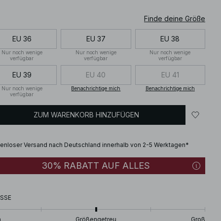
Finde deine Größe
EU 36
EU 37
EU 38
Nur noch wenige
Nur noch wenige
Nur noch wenige
verfügbar
verfügbar
verfügbar
EU 39
EU 40
EU 41
Nur noch wenige
Benachrichtige mich
Benachrichtige mich
verfügbar
ZUM WARENKORB HINZUFÜGEN
enloser Versand nach Deutschland innerhalb von 2-5 Werktagen*
30% RABATT AUF ALLES
SSE
n
Größengetreu
Groß