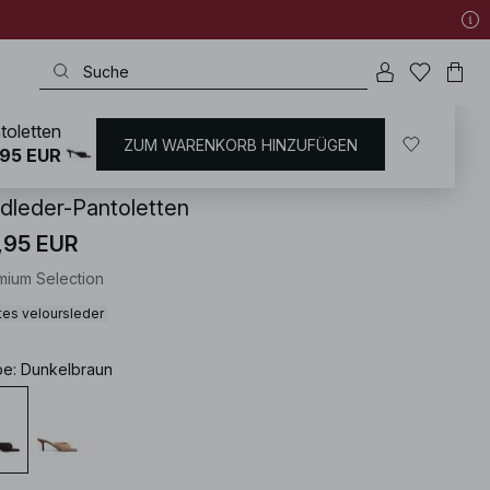
toletten
ZUM WARENKORB HINZUFÜGEN
KD
/
Schuhe
/
Lederschuhe
,95 EUR
ldleder-Pantoletten
,95 EUR
mium Selection
tes veloursleder
be
:
Dunkelbraun