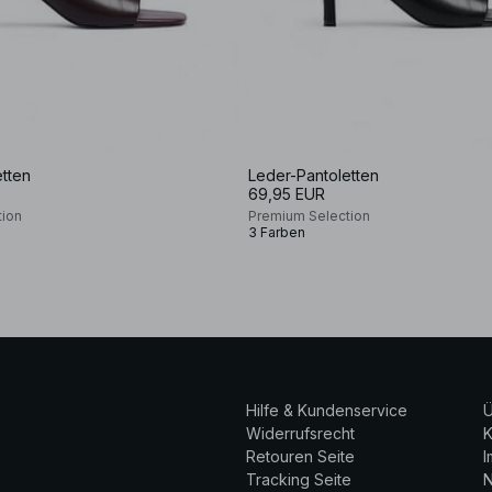
tten
Leder-Pantoletten
69,95 EUR
tion
Premium Selection
3 Farben
Hilfe & Kundenservice
Ü
Widerrufsrecht
K
Retouren Seite
Tracking Seite
N