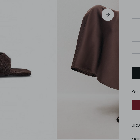
Kost
GRÖ
Klei