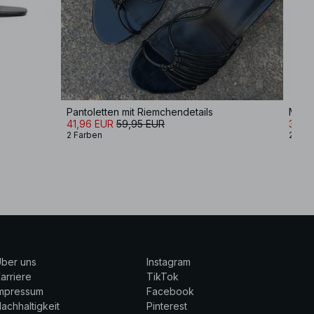
Pantoletten mit Riemchendetails
Mule
41,96 EUR
59,95 EUR
35,9
2 Farben
2 Far
ber uns
Instagram
arriere
TikTok
Impressum
Facebook
achhaltigkeit
Pinterest