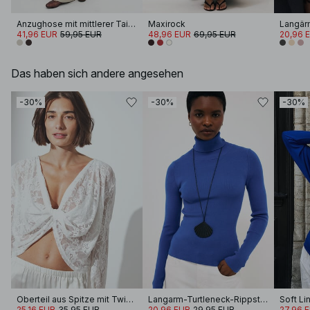
Anzughose mit mittlerer Taille
Maxirock
41,96 EUR
59,95 EUR
48,96 EUR
69,95 EUR
20,96 
Das haben sich andere angesehen
-30%
-30%
-30%
Oberteil aus Spitze mit Twist vorne
Langarm-Turtleneck-Rippstrickoberteil
25,16 EUR
35,95 EUR
20,96 EUR
29,95 EUR
27,96 