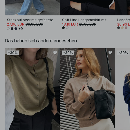
Strickpullover mit gefalteten Ärmeln
Soft Line Langarmshirt mit Trichterhals
27,96 EUR
39,95 EUR
18,16 EUR
25,95 EUR
20,96 
+9
Das haben sich andere angesehen
-30%
-30%
-30%