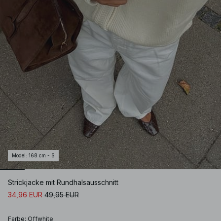
Model
:
168 cm - S
Strickjacke mit Rundhalsausschnitt
34,96 EUR
49,95 EUR
Farbe
:
Offwhite