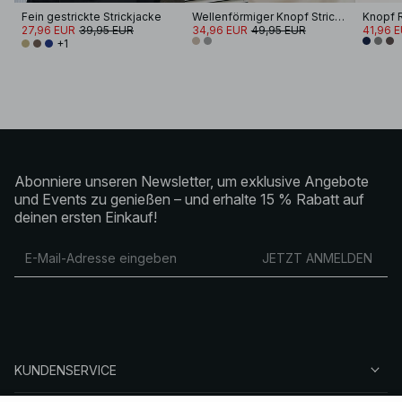
Fein gestrickte Strickjacke
Wellenförmiger Knopf Strickcardigan
Knopf R
27,96 EUR
39,95 EUR
34,96 EUR
49,95 EUR
41,96 
+1
Abonniere unseren Newsletter, um exklusive Angebote
und Events zu genießen – und erhalte 15 % Rabatt auf
deinen ersten Einkauf!
JETZT ANMELDEN
KUNDENSERVICE