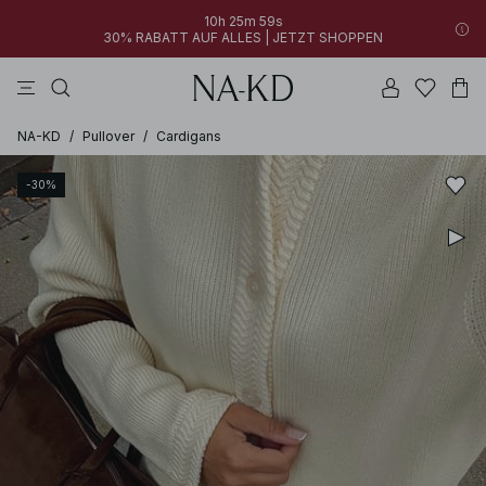
10h 25m 59s
30% RABATT AUF ALLES | JETZT SHOPPEN
longsleeves
langarmshirts
tops
hosen
tiefbraun
NA-KD
/
Pullover
/
Cardigans
-30%