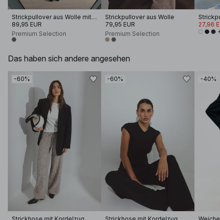
Strickpullover aus Wolle mit Rollkragen
Strickpullover aus Wolle
89,95 EUR
79,95 EUR
27,96 
Premium Selection
Premium Selection
Das haben sich andere angesehen
-60%
-60%
-40%
Strickhose mit Kordelzug
Strickhose mit Kordelzug
Weiche