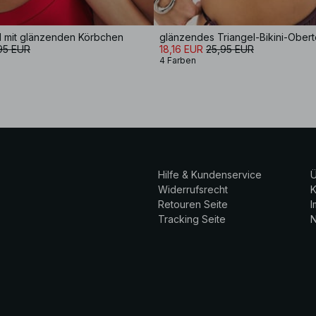
il mit glänzenden Körbchen
glänzendes Triangel-Bikini-Oberte
95 EUR
18,16 EUR
25,95 EUR
4 Farben
Hilfe & Kundenservice
Ü
Widerrufsrecht
K
Retouren Seite
Tracking Seite
N