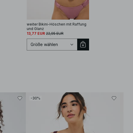
weiter Bikini-Höschen mit Raffung
und Glanz
13,77 EUR
22,95 EUR
Größe wählen
Größe auswählen
-30%
-40
XS
S
M