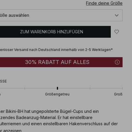
Finde deine Größe
öße auswählen
ZUM WARENKORB HINZUFÜGEN
enloser Versand nach Deutschland innerhalb von 2-5 Werktagen*
30% RABATT AUF ALLES
SSE
n
Größengetreu
Groß
ser Bikini-BH hat ungepolsterte Bügel-Cups und ein
nzendes Badeanzug-Material. Er hat einstellbare
ulterriemen und einen einstellbaren Hakenverschluss auf der
kseite.
r anzeigen