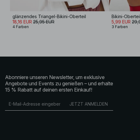
glänzendes Triangel-Bikini-Oberteil
Bikini-Oberte
18,16 EUR
25,95 EUR
5,99 EUR
29,
4 Farben
3 Farben
Abonniere unseren Newsletter, um exklusive
Angebote und Events zu genießen – und erhalte
15 % Rabatt auf deinen ersten Einkauf!
JETZT ANMELDEN