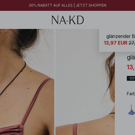
30% RABATT AUF ALLES | JETZT SHOPPEN
glänzender B
NA-
13,97 EUR
27
gl
13
-5
Far