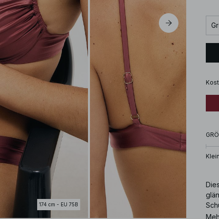
Gr
Kost
GRÖ
Klei
Die
glä
Sch
174 cm - EU 75B
Rüc
Meh