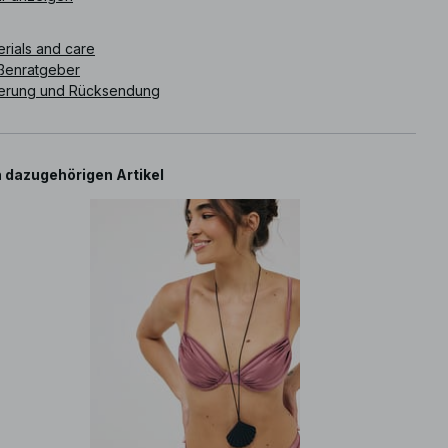
ikelnummer
:
1100-012705-0614
erials and care
ßenratgeber
ferung und Rücksendung
 dazugehörigen Artikel