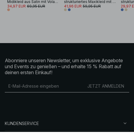
Midikleid aus Satin mit Volantsaum
strukturiertes Maxikleid mit überschnittener Taille
34,97 EUR
69,95 EUR
41,96 EUR
59,95 EUR
29,97 
Abonniere unseren Newsletter, um exklusive Angebote
und Events zu genießen – und erhalte 15 % Rabatt auf
deinen ersten Einkauf!
JETZT ANMELDEN
KUNDENSERVICE