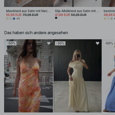
Maxikleid aus Satin mit Neckholder
Slip-Midikleid aus Satin mit Faltendetail
55,96 EUR
79,95 EUR
41,96 EUR
59,95 EUR
48,96 
+1
Das haben sich andere angesehen
-50%
-30%
-50%