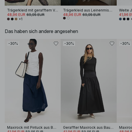
Trägerkleid mit gerafftem Volumen
Trägerkleid aus Leinenmischung mit Krinkel-Effekt
Weite J
48,96 EUR
69,95 EUR
48,96 EUR
69,95 EUR
41,96 
+1
Das haben sich andere angesehen
-30%
-30%
-30%
Maxirock mit Pintuck aus Baumwolle
Geraffter Maxirock aus Baumwolle
Maxiro
41,96 EUR
59,95 EUR
41,96 EUR
59,95 EUR
48,96 