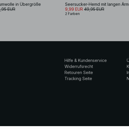
mwolle in Übergröße
Seersucker-Hemd mit langen Ärm
,95 EUR
9,99 EUR
49,95 EUR
2 Farben
Hilfe & Kundenservice
Ü
Widerrufsrecht
K
Retouren Seite
Tracking Seite
N