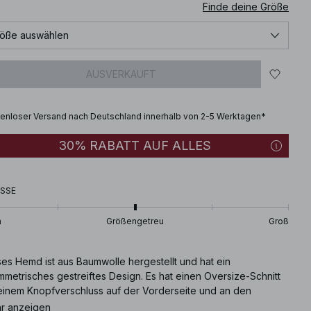
Finde deine Größe
öße auswählen
AUSVERKAUFT
enloser Versand nach Deutschland innerhalb von 2-5 Werktagen*
30% RABATT AUF ALLES
SSE
n
Größengetreu
Groß
ses Hemd ist aus Baumwolle hergestellt und hat ein
metrisches gestreiftes Design. Es hat einen Oversize-Schnitt
 einem Knopfverschluss auf der Vorderseite und an den
schetten.
r anzeigen