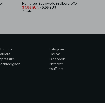
eln
Hemd aus Baumwolle in Übergröße
Baumw
34,96 EUR
49,95 EUR
29,9
7 Farben
4 Far
ber uns
Instagram
arriere
TikTok
Impressum
Facebook
achhaltigkeit
Pinterest
YouTube