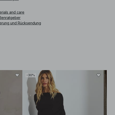
ikelnummer
:
1100-007017-1363
erials and care
ßenratgeber
ferung und Rücksendung
-30%
-30