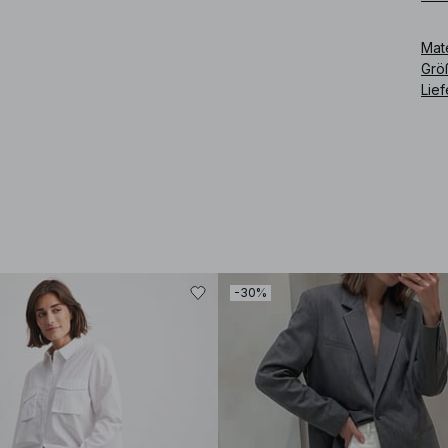
Art
Mat
Grö
Lie
-30%