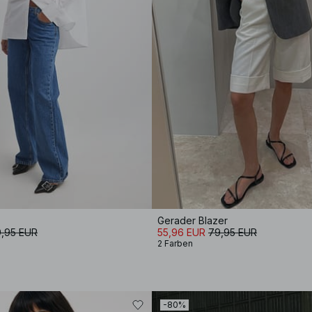
Gerader Blazer
,95 EUR
55,96 EUR
79,95 EUR
2 Farben
-80%