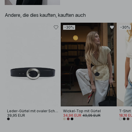
Andere, die dies kauften, kauften auch
-30%
-30%
Leder-Gürtel mit ovaler Schnalle
Wickel-Top mit Gürtel
T-Shirt
39,95 EUR
34,96 EUR
49,95 EUR
18,16 E