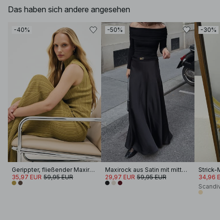
Das haben sich andere angesehen
-40%
-50%
-30%
Gerippter, fließender Maxirock aus Strickstoff
Maxirock aus Satin mit mittelhoher Taille
Strick
35,97 EUR
59,95 EUR
29,97 EUR
59,95 EUR
34,96 
Scandi