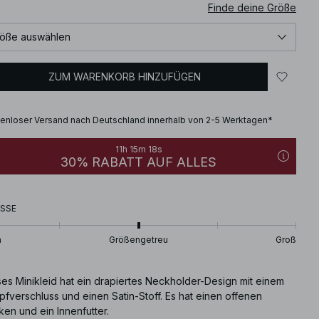
Finde deine Größe
öße auswählen
ZUM WARENKORB HINZUFÜGEN
enloser Versand nach Deutschland innerhalb von 2-5 Werktagen*
11h 15m 17s
30% RABATT AUF ALLES
SSE
n
Größengetreu
Groß
ses Minikleid hat ein drapiertes Neckholder-Design mit einem
fverschluss und einen Satin-Stoff. Es hat einen offenen
en und ein Innenfutter.