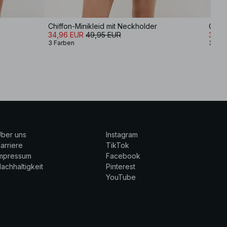
Chiffon-Minikleid mit Neckholder
Chiff
34,96 EUR
49,95 EUR
34,9
3 Farben
3 Far
ber uns
Instagram
arriere
TikTok
Impressum
Facebook
achhaltigkeit
Pinterest
YouTube