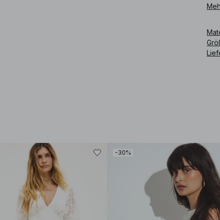
Meh
Mat
Grö
Lie
-30%
Art