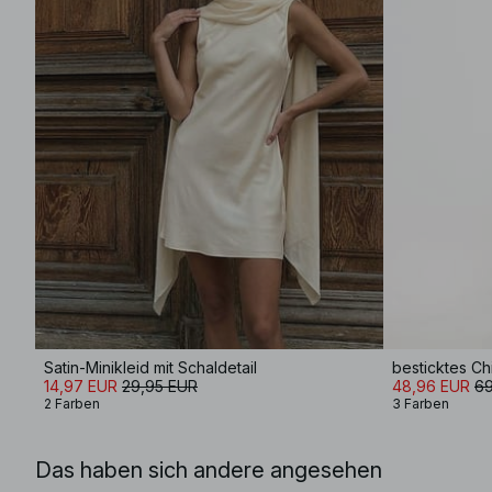
Satin-Minikleid mit Schaldetail
14,97 EUR
29,95 EUR
48,96 EUR
69
2 Farben
3 Farben
Das haben sich andere angesehen