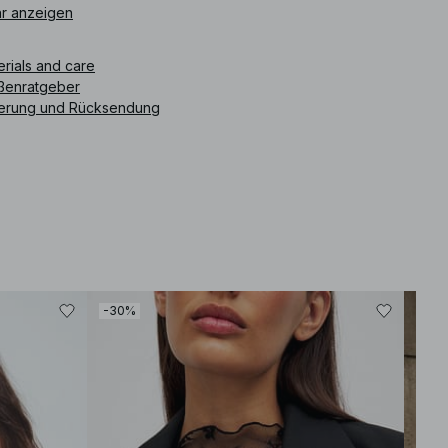
r anzeigen
How should I care for it? We recommend checking the care
label. Typically, gentle washing and avoiding high heat will help
erials and care
preserve the fabric's quality.
What is the fit like? The fit is relaxed around the neckline and
ßenratgeber
slightly fitted through the body, providing a comfortable yet
ferung und Rücksendung
dressed silhouette. For size reference, please check the size
guide.
How does the material feel? The satin fabric has a smooth and
luxurious feel, adding a touch of elegance to the overall
design.
Is it suitable for formal occasions? Yes, the draped design and
open back make it a suitable choice for evening events or
formal gatherings.
How should I style it? Consider pairing it with strappy heels and
minimalistic jewelry to keep the focus on the dress's elegant
features.
-30%
-50
ikelnummer
:
1100-013104-0011