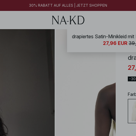
30% RABATT AUF ALLES | JETZT SHOPPEN
NA-
27,96 EUR
39
dr
27
-3
Far