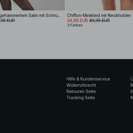
Minikleid aus gehämmertem Satin mit Schnürung am Rücken
Chiffon-Minikleid mit Neckholder
,95 EUR
34,96 EUR
49,95 EUR
3 Farben
Hilfe & Kundenservice
Ü
Widerrufsrecht
K
Retouren Seite
Tracking Seite
N