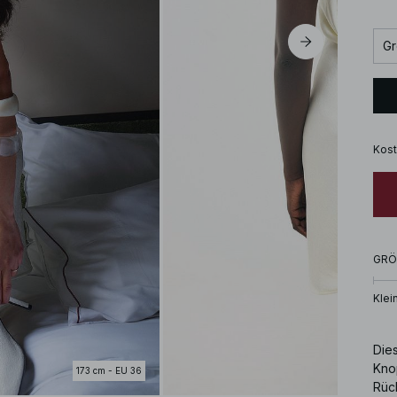
Gr
Kost
GRÖ
Klei
Die
Knop
173 cm - EU 36
Rück