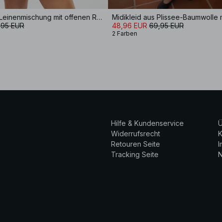
Minikleid aus Leinenmischung mit offenen Rücken
,95 EUR
48,96 EUR
69,95 EUR
2 Farben
Hilfe & Kundenservice
Ü
Widerrufsrecht
K
Retouren Seite
Tracking Seite
N