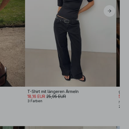
T-Shirt mit längeren Ärmeln
gesmo
18,16 EUR
25,95 EUR
55,9
3 Farben
NA-K
2 Far