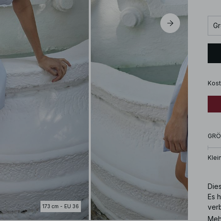
Gr
Kost
GRÖ
Klei
Dies
Es h
ver
173 cm - EU 36
Meh