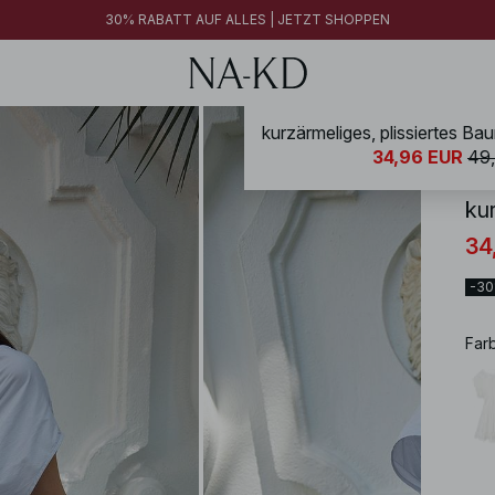
30% RABATT AUF ALLES | JETZT SHOPPEN
NA-
34,96 EUR
49
ku
34
-3
Far