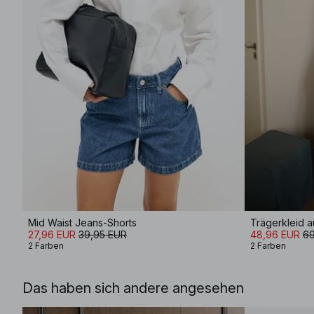
Mid Waist Jeans-Shorts
27,96 EUR
39,95 EUR
48,96 EUR
69
2 Farben
2 Farben
Das haben sich andere angesehen