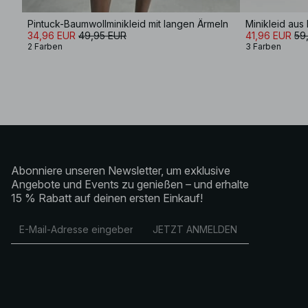
Pintuck-Baumwollminikleid mit langen Ärmeln
34,96 EUR
49,95 EUR
41,96 EUR
59
2 Farben
3 Farben
Abonniere unseren Newsletter, um exklusive
Angebote und Events zu genießen – und erhalte
15 % Rabatt auf deinen ersten Einkauf!
JETZT ANMELDEN