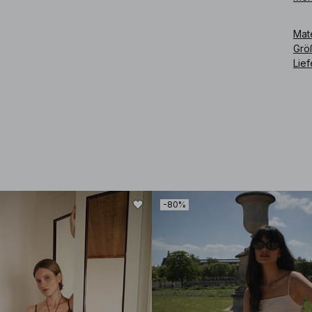
Mat
Grö
Lie
-80%
Art