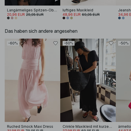
Langärmeliges Spitzen-Oberteil
luftiges Maxikleid
Jeans
20,96 EUR
29,95 EUR
48,96 EUR
69,95 EUR
34,96 
Das haben sich andere angesehen
-60%
-60%
-50%
Ruched Smock Maxi Dress
Crinkle Maxikleid mit kurzen Ärmeln
ärmello
31,98 EUR
79,95 EUR
27,98 EUR
69,95 EUR
44,97 