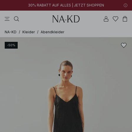
30% RABATT AUF ALLES | JETZT SHOPPEN
longsleeves
schwarz
perlweiß
hosen
tiefbraun
NA-KD
/
Kleider
/
Abendkleider
-50%