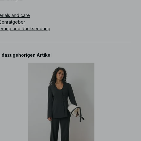
ikelnummer
:
1100-011674-0002
erials and care
ßenratgeber
ferung und Rücksendung
 dazugehörigen Artikel