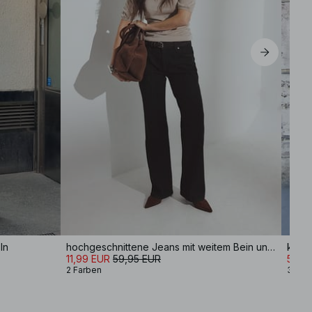
EU 42
EU 44
ln
hochgeschnittene Jeans mit weitem Bein und Pintucks
11,99 EUR
59,95 EUR
55,9
2 Farben
3 Far