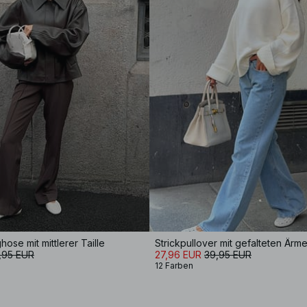
ose mit mittlerer Taille
Strickpullover mit gefalteten Ärme
,95 EUR
27,96 EUR
39,95 EUR
12 Farben