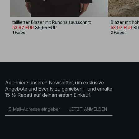
taillierter Blazer mit Rundhalsausschnitt
Blazer mit h
53,97 EUR
89,95 EUR
53,97 EUR
89
1 Farbe
2 Farben
Abonniere unseren Newsletter, um exklusive
Angebote und Events zu genießen – und erhalte
15 % Rabatt auf deinen ersten Einkauf!
JETZT ANMELDEN