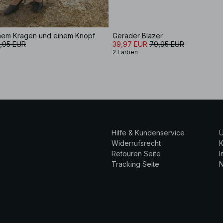
ohem Kragen und einem Knopf
Gerader Blazer
,95 EUR
39,97 EUR
79,95 EUR
2 Farben
Hilfe & Kundenservice
Ü
Widerrufsrecht
K
Retouren Seite
Tracking Seite
N