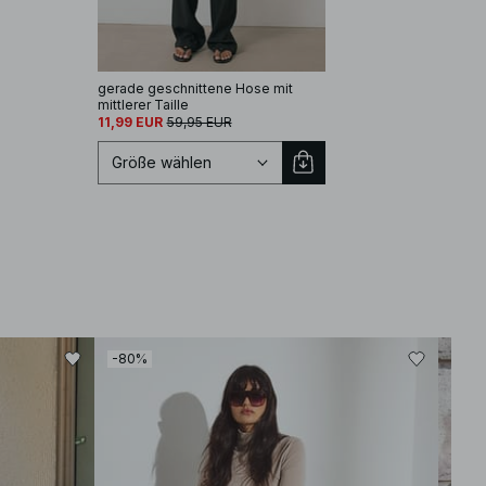
gerade geschnittene Hose mit
mittlerer Taille
11,99 EUR
59,95 EUR
Größe wählen
Größe auswählen
EU 32
EU 34
-80%
-60
EU 36
EU 38
EU 40