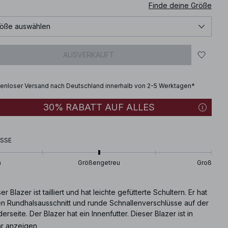
Finde deine Größe
öße auswählen
AUSVERKAUFT
enloser Versand nach Deutschland innerhalb von 2-5 Werktagen*
30% RABATT AUF ALLES
SSE
n
Größengetreu
Groß
er Blazer ist tailliert und hat leichte gefütterte Schultern. Er hat
en Rundhalsausschnitt und runde Schnallenverschlüsse auf der
erseite. Der Blazer hat ein Innenfutter. Dieser Blazer ist in
arz erhältlich.
r anzeigen