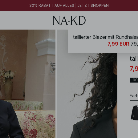
30% RABATT AUF ALLES | JETZT SHOPPEN
NA-
7,99 EUR
79
tai
7,
-9
Far