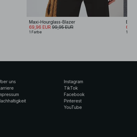
Maxi-Hourglass-Blazer
Blazer
69,96 EUR
99,95 EUR
62,9
1 Farbe
1 Farb
ber uns
Instagram
arriere
TikTok
Impressum
Facebook
achhaltigkeit
Pinterest
YouTube