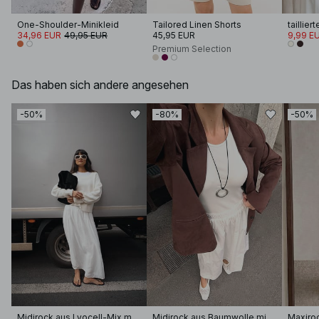
One-Shoulder-Minikleid
Tailored Linen Shorts
34,96 EUR
49,95 EUR
45,95 EUR
9,99 E
Premium Selection
Das haben sich andere angesehen
-50%
-80%
-50%
Midirock aus Lyocell-Mix mit Pintuck-Detail
Midirock aus Baumwolle mit elastischem Bund
Maxiroc