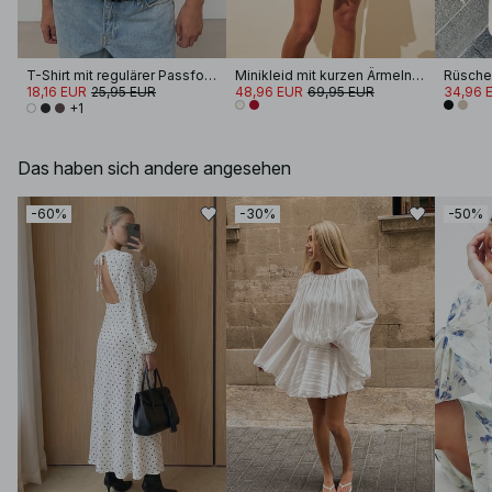
T-Shirt mit regulärer Passform
Minikleid mit kurzen Ärmeln und Schnürung an der Taille
18,16 EUR
25,95 EUR
48,96 EUR
69,95 EUR
34,96 
+1
Das haben sich andere angesehen
-60%
-30%
-50%