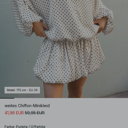
Model
:
175 cm - EU 36
weites Chiffon-Minikleid
41,96 EUR
59,95 EUR
Farbe
:
Punkte / Offwhite