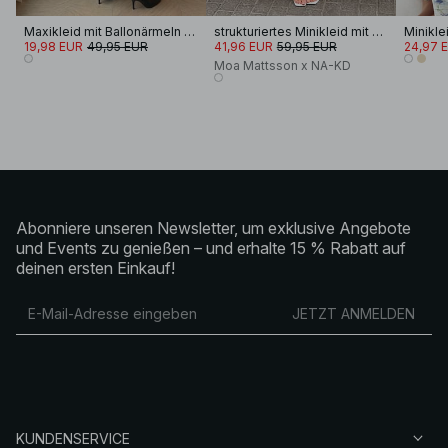
Maxikleid mit Ballonärmeln und offenem Rücken
strukturiertes Minikleid mit weiten Ärmeln
Miniklei
19,98 EUR
49,95 EUR
41,96 EUR
59,95 EUR
24,97 
Moa Mattsson x NA-KD
Abonniere unseren Newsletter, um exklusive Angebote
und Events zu genießen – und erhalte 15 % Rabatt auf
deinen ersten Einkauf!
JETZT ANMELDEN
KUNDENSERVICE