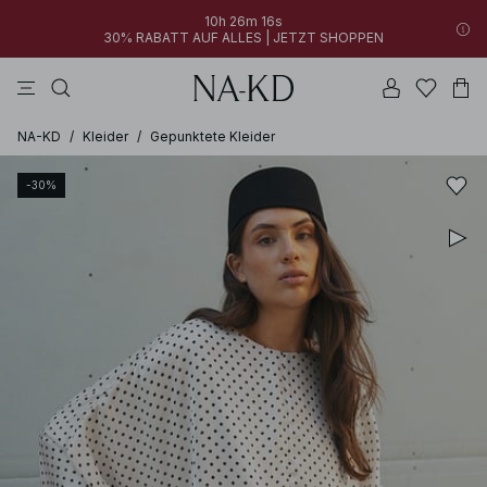
10h 26m 16s
30% RABATT AUF ALLES | JETZT SHOPPEN
longsleeves
langarmshirts
tops
hosen
tiefbraun
NA-KD
/
Kleider
/
Gepunktete Kleider
-30%