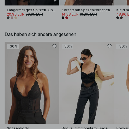
Langärmeliges Spitzen-Oberteil
Korsett mit Spitzenkörbchen
20,96 EUR
29,95 EUR
14,38 EUR
35,95 EUR
48,96 
Das haben sich andere angesehen
-30%
-50%
-30%
Spitzenbody
Bodysuit mit breitem Träger und Spitzen-Cup