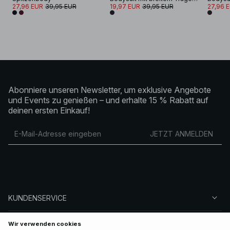
27,96 EUR
39,95 EUR
19,97 EUR
39,95 EUR
27,96 
Abonniere unseren Newsletter, um exklusive Angebote
und Events zu genießen – und erhalte 15 % Rabatt auf
deinen ersten Einkauf!
JETZT ANMELDEN
KUNDENSERVICE
ÜBER NA-KD